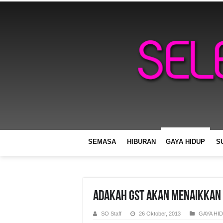
SEMASA
HIBURAN
GAYA HIDUP
S
Adakah GST Akan Menaikkan
SO Staff
26 Oktober, 2013
GAYA HI