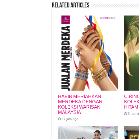
Related Articles
b
A
d
Li
o
p
s
n
o
p
k
k
HABIB MERIAHKAN
C.RIN
MERDEKA DENGAN
KOLEK
KOLEKSI WARISAN
HITAM
MALAYSIA
3 hari 
17 jam ago