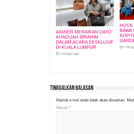
HOCK 
BAWA 
AIGNER MERAIKAN DATO’
KOPIT
KHADIJAH IBRAHIM
GARD
DALAM ACARA EKSKLUSIF
DI KUALA LUMPUR
4 ming
2 minggu ago
Tinggalkan Balasan
Alamat e-mel anda tidak akan disiarkan.
Med
Ulasan
*