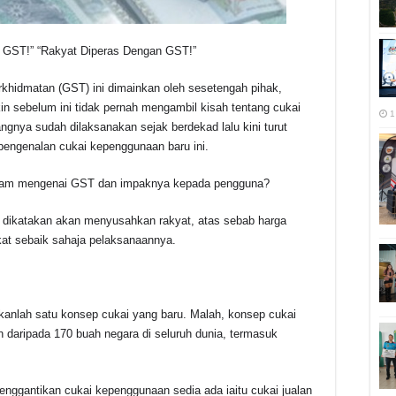
 GST!” “Rakyat Diperas Dengan GST!”
rkhidmatan (GST) ini dimainkan oleh sesetengah pihak,
 sebelum ini tidak pernah mengambil kisah tentang cukai
1
gnya sudah dilaksanakan sejak berdekad lalu kini turut
engenalan cukai kepenggunaan baru ini.
aham mengenai GST dan impaknya kepada pengguna?
 dikatakan akan menyusahkan rakyat, atas sebab harga
at sebaik sahaja pelaksanaannya.
anlah satu konsep cukai yang baru. Malah, konsep cukai
h daripada 170 buah negara di seluruh dunia, termasuk
enggantikan cukai kepenggunaan sedia ada iaitu cukai jualan