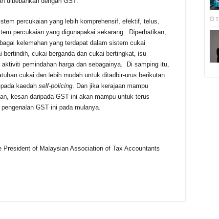
akan dibebankan dengan GST.
3
stem percukaian yang lebih komprehensif, efektif, telus,
stem percukaian yang digunapakai sekarang. Diperhatikan,
rbagai kelemahan yang terdapat dalam sistem cukai
bertindih, cukai berganda dan cukai bertingkat, isu
a aktiviti pemindahan harga dan sebagainya. Di samping itu,
uhan cukai dan lebih mudah untuk ditadbir-urus berikutan
kepada kaedah
self-policing
. Dan jika kerajaan mampu
an, kesan daripada GST ini akan mampu untuk terus
pengenalan GST ini pada mulanya.
he President of Malaysian Association of Tax Accountants
r