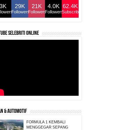
3K
29K
21K
4.0K
62.4K
llowers
Followers
Followers
Followers
Subscribers
ube selebriti online
N & AUTOMOTIF
FORMULA 1 KEMBALI
MENGGEGAR SEPANG