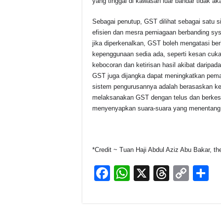
yang tinggal di kawasan luar bandar tidak 
Sebagai penutup, GST dilihat sebagai satu si
efisien dan mesra perniagaan berbanding sy
jika diperkenalkan, GST boleh mengatasi be
kepenggunaan sedia ada, seperti kesan cukai 
kebocoran dan ketirisan hasil akibat daripad
GST juga dijangka dapat meningkatkan pemat
sistem pengurusannya adalah berasaskan 
melaksanakan GST dengan telus dan berkes
menyenyapkan suara-suara yang menentang 
*Credit ~ Tuan Haji Abdul Aziz Abu Bakar, t
F
W
X
T
C
S
a
h
hr
o
h
c
at
e
p
a
e
s
a
y
e