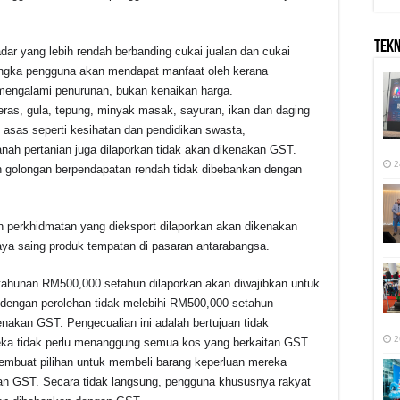
TEK
ar yang lebih rendah berbanding cukai jualan dan cukai
angka pengguna akan mendapat manfaat oleh kerana
engalami penurunan, bukan kenaikan harga.
eras, gula, tepung, minyak masak, sayuran, ikan dan daging
 asas seperti kesihatan dan pendidikan swasta,
ah pertanian juga dilaporkan tidak akan dikenakan GST.
2
n golongan berpendapatan rendah tidak dibebankan dengan
an perkhidmatan yang dieksport dilaporkan akan dikenakan
ya saing produk tempatan di pasaran antarabangsa.
 tahunan RM500,000 setahun dilaporkan akan diwajibkan untuk
 dengan perolehan tidak melebihi RM500,000 setahun
nakan GST. Pengecualian ini adalah bertujuan tidak
2
ka tidak perlu menanggung semua kos yang berkaitan GST.
membuat pilihan untuk membeli barang keperluan mereka
an GST. Secara tidak langsung, pengguna khususnya rakyat