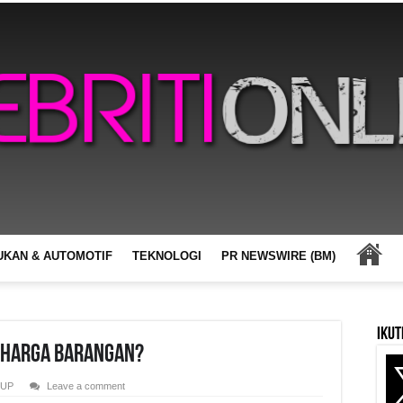
UKAN & AUTOMOTIF
TEKNOLOGI
PR NEWSWIRE (BM)
Ikut
 Harga Barangan?
DUP
Leave a comment