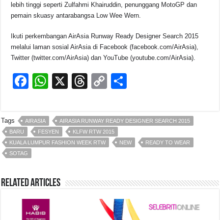
lebih tinggi seperti Zulfahmi Khairuddin, penunggang MotoGP dan
pemain skuasy antarabangsa Low Wee Wern.
Ikuti perkembangan AirAsia Runway Ready Designer Search 2015
melalui laman sosial AirAsia di Facebook (facebook.com/AirAsia),
Twitter (twitter.com/AirAsia) dan YouTube (youtube.com/AirAsia).
F
W
X
T
C
S
a
h
hr
o
h
c
at
e
p
ar
Tags
AIRASIA
AIRASIA RUNWAY READY DESIGNER SEARCH 2015
e
s
a
y
e
BARU
FESYEN
KLFW RTW 2015
b
A
d
Li
KUALA LUMPUR FASHION WEEK RTW
NEW
READY TO WEAR
SOTAG
o
p
s
n
o
p
k
Related Articles
k