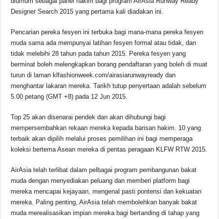
diumum sebagai panel hakim bagi program AirAsia Runway Ready
Designer Search 2015 yang pertama kali diadakan ini.
Pencarian pereka fesyen ini terbuka bagi mana-mana pereka fesyen
muda sama ada mempunyai latihan fesyen formal atau tidak, dan
tidak melebihi 28 tahun pada tahun 2015. Pereka fesyen yang
berminat boleh melengkapkan borang pendaftaran yang boleh di muat
turun di laman klfashionweek.com/airasiarunwayready dan
menghantar lakaran mereka. Tarikh tutup penyertaan adalah sebelum
5.00 petang (GMT +8) pada 12 Jun 2015.
Top 25 akan disenarai pendek dan akan dihubungi bagi
mempersembahkan rekaan mereka kepada barisan hakim. 10 yang
terbaik akan dipilih melalui proses pemilihan ini bagi memperaga
koleksi bertema Asean mereka di pentas peragaan KLFW RTW 2015.
AirAsia telah terlibat dalam pelbagai program pembangunan bakat
muda dengan menyediakan peluang dan memberi platform bagi
mereka mencapai kejayaan, mengenal pasti pontensi dan kekuatan
mereka. Paling penting, AirAsia telah membolehkan banyak bakat
muda merealisasikan impian mereka bagi bertanding di tahap yang