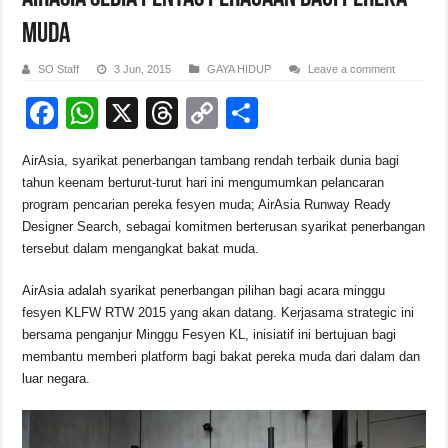
Muda
SO Staff
3 Jun, 2015
GAYA HIDUP
Leave a comment
F
W
X
T
C
S
a
h
hr
o
h
AirAsia, syarikat penerbangan tambang rendah terbaik dunia bagi
c
at
e
p
ar
tahun keenam berturut-turut hari ini mengumumkan pelancaran
e
s
a
y
e
program pencarian pereka fesyen muda; AirAsia Runway Ready
Designer Search, sebagai komitmen berterusan syarikat penerbangan
b
A
d
Li
tersebut dalam mengangkat bakat muda.
o
p
s
n
AirAsia adalah syarikat penerbangan pilihan bagi acara minggu
o
p
k
fesyen KLFW RTW 2015 yang akan datang. Kerjasama strategic ini
k
bersama penganjur Minggu Fesyen KL, inisiatif ini bertujuan bagi
membantu memberi platform bagi bakat pereka muda dari dalam dan
luar negara.