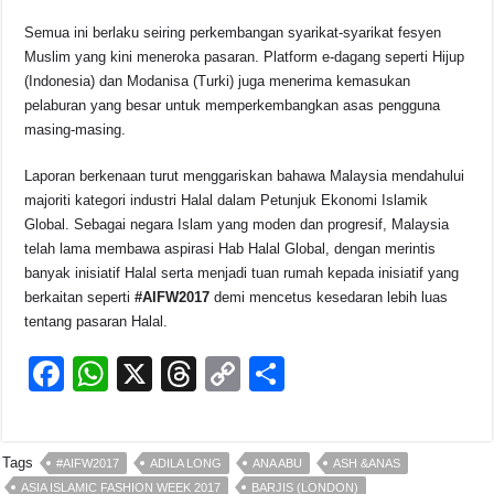
Semua ini berlaku seiring perkembangan syarikat-syarikat fesyen
Muslim yang kini meneroka pasaran. Platform e-dagang seperti Hijup
(Indonesia) dan Modanisa (Turki) juga menerima kemasukan
pelaburan yang besar untuk memperkembangkan asas pengguna
masing-masing.
Laporan berkenaan turut menggariskan bahawa Malaysia mendahului
majoriti kategori industri Halal dalam Petunjuk Ekonomi Islamik
Global. Sebagai negara Islam yang moden dan progresif, Malaysia
telah lama membawa aspirasi Hab Halal Global, dengan merintis
banyak inisiatif Halal serta menjadi tuan rumah kepada inisiatif yang
berkaitan seperti
#AIFW2017
demi mencetus kesedaran lebih luas
tentang pasaran Halal.
F
W
X
T
C
S
a
h
hr
o
h
c
at
e
p
ar
Tags
#AIFW2017
ADILA LONG
ANA ABU
ASH &ANAS
e
s
a
y
e
ASIA ISLAMIC FASHION WEEK 2017
BARJIS (LONDON)