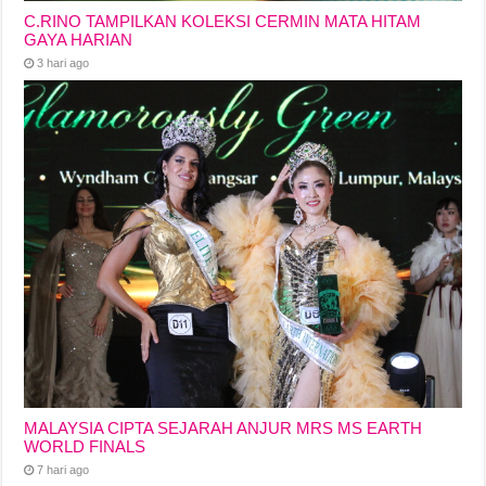
C.RINO TAMPILKAN KOLEKSI CERMIN MATA HITAM
GAYA HARIAN
3 hari ago
MALAYSIA CIPTA SEJARAH ANJUR MRS MS EARTH
WORLD FINALS
7 hari ago