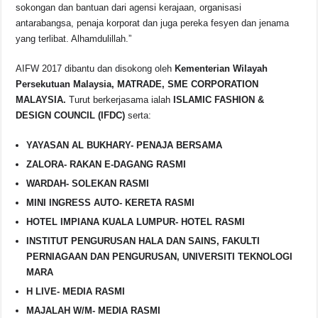
sokongan dan bantuan dari agensi kerajaan, organisasi
antarabangsa, penaja korporat dan juga pereka fesyen dan jenama
yang terlibat. Alhamdulillah.”
AIFW 2017 dibantu dan disokong oleh
Kementerian Wilayah
Persekutuan Malaysia, MATRADE, SME CORPORATION
MALAYSIA.
Turut berkerjasama ialah
ISLAMIC FASHION &
DESIGN COUNCIL (IFDC)
serta:
YAYASAN AL BUKHARY- PENAJA BERSAMA
ZALORA- RAKAN E-DAGANG RASMI
WARDAH- SOLEKAN RASMI
MINI INGRESS AUTO- KERETA RASMI
HOTEL IMPIANA KUALA LUMPUR- HOTEL RASMI
INSTITUT PENGURUSAN HALA DAN SAINS, FAKULTI
PERNIAGAAN DAN PENGURUSAN, UNIVERSITI TEKNOLOGI
MARA
H LIVE- MEDIA RASMI
MAJALAH W/M- MEDIA RASMI