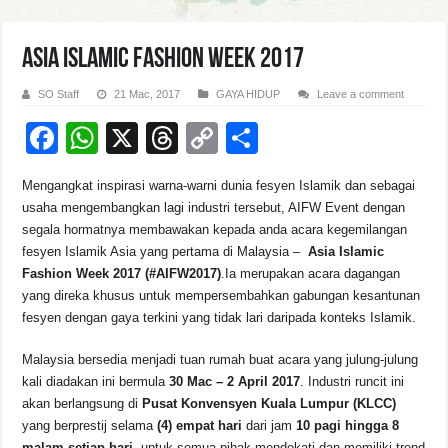
ASIA ISLAMIC FASHION WEEK 2017
SO Staff
21 Mac, 2017
GAYA HIDUP
Leave a comment
F
W
X
T
C
S
a
h
hr
o
h
Mengangkat inspirasi warna-warni dunia fesyen Islamik dan sebagai
c
at
e
p
ar
usaha mengembangkan lagi industri tersebut, AIFW Event dengan
e
s
a
y
e
segala hormatnya membawakan kepada anda acara kegemilangan
fesyen Islamik Asia yang pertama di Malaysia –
Asia Islamic
b
A
d
Li
Fashion Week 2017 (#AIFW2017)
.Ia merupakan acara dagangan
o
p
s
n
yang direka khusus untuk mempersembahkan gabungan kesantunan
fesyen dengan gaya terkini yang tidak lari daripada konteks Islamik.
o
p
k
k
Malaysia bersedia menjadi tuan rumah buat acara yang julung-julung
kali diadakan ini bermula
30 Mac – 2 April 2017
. Industri runcit ini
akan berlangsung di
Pusat Konvensyen Kuala Lumpur (KLCC)
yang berprestij selama
(4) empat hari
dari jam
10 pagi hingga 8
malam setiap hari
, untuk semua pihak mendekati dan memiliki trend