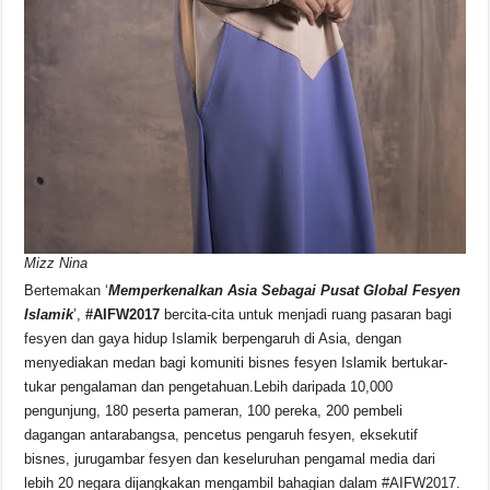
Mizz Nina
Bertemakan ‘
Memperkenalkan Asia Sebagai Pusat Global Fesyen
Islamik
’,
#AIFW2017
bercita-cita untuk menjadi ruang pasaran bagi
fesyen dan gaya hidup Islamik berpengaruh di Asia, dengan
menyediakan medan bagi komuniti bisnes fesyen Islamik bertukar-
tukar pengalaman dan pengetahuan.Lebih daripada 10,000
pengunjung, 180 peserta pameran, 100 pereka, 200 pembeli
dagangan antarabangsa, pencetus pengaruh fesyen, eksekutif
bisnes, jurugambar fesyen dan keseluruhan pengamal media dari
lebih 20 negara dijangkakan mengambil bahagian dalam #AIFW2017.