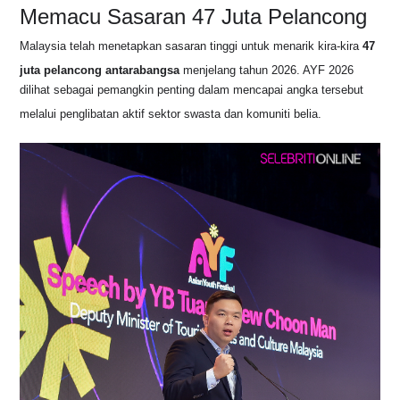
Memacu Sasaran 47 Juta Pelancong
Malaysia telah menetapkan sasaran tinggi untuk menarik kira-kira
47
juta pelancong antarabangsa
menjelang tahun 2026
. AYF 2026
dilihat sebagai pemangkin penting dalam mencapai angka tersebut
melalui penglibatan aktif sektor swasta dan komuniti belia
.