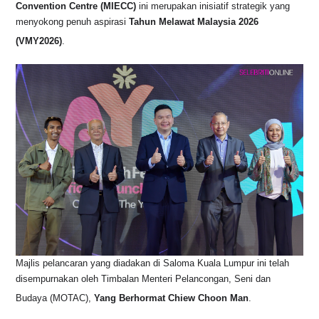
Convention Centre (MIECC)
ini merupakan inisiatif strategik yang
o
p
s
n
menyokong penuh aspirasi
Tahun Melawat Malaysia 2026
o
p
k
(VMY2026)
.
k
Majlis pelancaran yang diadakan di Saloma Kuala Lumpur ini telah
disempurnakan oleh Timbalan Menteri Pelancongan, Seni dan
Budaya (MOTAC),
Yang Berhormat Chiew Choon Man
.