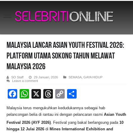
MALAYSIA LANCAR ASIAN YOUTH FESTIVAL 2026:
PLATFORM UTAMA SOKONG TAHUN MELAWAT
MALAYSIA 2026
SO Staff
29 Januari, 2026
SEMASA
,
GAYA HIDUP
Leave a comment
F
W
X
T
C
S
a
h
hr
o
h
Malaysia terus mengukuhkan kedudukannya sebagai hab
c
at
e
p
ar
pelancongan belia di rantau ini dengan pelancaran rasmi
Asian Youth
e
s
a
y
e
Festival 2026 (AYF 2026)
. Festival yang bakal berlangsung pada
10
b
A
d
Li
hingga 12 Julai 2026
di
Mines International Exhibition and