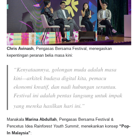
Chris Avinash
, Pengasas Bersama Festival, menegaskan
kepentingan peranan belia masa kini:
“Kenyataannya, golongan muda adalah masa
kini—arkitek budaya digital kita, pemacu
ekonomi kreatif, dan nadi hubungan serantau.
Festival ini adalah pentas langsung untuk impak
yang mereka hasilkan hari ini.”
Manakala
Marina Abdullah
, Pengasas Bersama Festival &
Pencetus Idea
Rainforest Youth Summit
, menekankan konsep
“Pop-
In Malaysia”
: