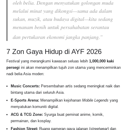
oleh belia. Dengan menyatukan golongan muda
melalui minat yang dikongsi—sama ada dalam
sukan, muzik, atau budaya digital—kita sedang
menanam benih untuk persahabatan serantau
dan pertukaran ekonomi jangka panjang.”
7 Zon Gaya Hidup di AYF 2026
Festival yang merangkumi kawasan seluas lebih
1,000,000 kaki
persegi
ini akan menampilkan tujuh zon utama yang mencerminkan
nadi belia Asia moden:
Music Concerts:
Persembahan artis sedang meningkat naik dan
bintang utama dari seluruh Asia.
E-Sports Arena:
Menampilkan kejohanan
Mobile Legends
yang
menyatukan komuniti digital.
ACG & TCG Zone:
Syurga buat peminat anime, komik,
permainan, dan kosplay.
Fashion Street:
Ruang pameran gaya jalanan (
streetwear
) dan