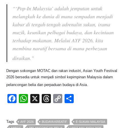
“‘Pop-In Malaysia’ adalah jemputan untuk
melangkah ke dunia di mana sempadan menjadi
kabur di tengah-tengah adrenalin sukan, irama
muzik, keunikan pelbagai budaya, dan kecintaan
terhadap makanan. Melalui AYF 2026, kita
membina naratif bersama di mana perbezaan
diraikan.”
Dengan sokongan MOTAC dan rakan industri, Asian Youth Festival
2026 bersedia untuk menjadi simbol kepimpinan Malaysia dalam
pelancongan belia dan perpaduan budaya di Asia
.
F
W
X
T
C
S
a
h
hr
o
h
c
at
e
p
ar
Tags
AYF 2026
BUDAYA KREATIF.
E-SUKAN MALAYSIA
e
s
a
y
e
MIECC
PELANCONGAN BELIA
VISIT MALAYSIA 2026