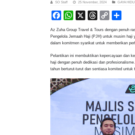
SO Staff
25 November, 2024
GAYA HIDU
F
W
X
T
C
S
a
h
hr
o
h
Az Zuha Group Travel & Tours dengan penuh r
c
at
e
p
ar
Pengelola Jemaah Haji (PJH) untuk musim haji 
e
s
a
y
e
dalam komitmen syarikat untuk memberikan per
b
A
d
Li
Pelantikan ini membuktikan kepercayaan dan ke
o
p
s
n
haji dengan penuh dedikasi dan profesionalisme
tahun berturut-turut dan sentiasa komited untu
o
p
k
k