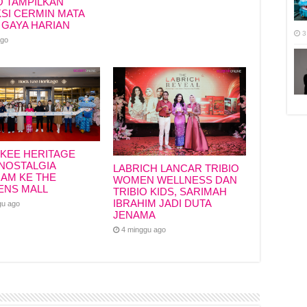
O TAMPILKAN
SI CERMIN MATA
 GAYA HARIAN
3
ago
KEE HERITAGE
NOSTALGIA
LABRICH LANCAR TRIBIO
IAM KE THE
WOMEN WELLNESS DAN
ENS MALL
TRIBIO KIDS, SARIMAH
IBRAHIM JADI DUTA
gu ago
JENAMA
4 minggu ago