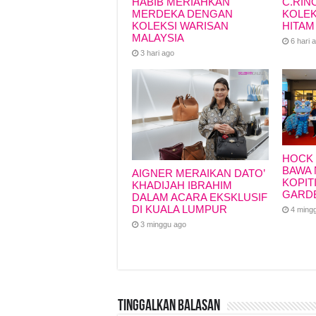
HABIB MERIAHKAN
C.RIN
MERDEKA DENGAN
KOLEK
KOLEKSI WARISAN
HITAM
MALAYSIA
6 hari 
3 hari ago
HOCK 
BAWA 
AIGNER MERAIKAN DATO’
KOPIT
KHADIJAH IBRAHIM
GARD
DALAM ACARA EKSKLUSIF
DI KUALA LUMPUR
4 ming
3 minggu ago
Tinggalkan Balasan