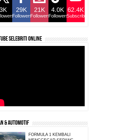
3K
29K
21K
4.0K
62.4K
llowers
Followers
Followers
Followers
Subscribers
ube selebriti online
N & AUTOMOTIF
FORMULA 1 KEMBALI