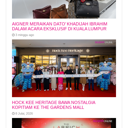
AIGNER MERAIKAN DATO’ KHADIJAH IBRAHIM
DALAM ACARA EKSKLUSIF DI KUALA LUMPUR
3 minggu ago
HOCK KEE HERITAGE BAWA NOSTALGIA
KOPITIAM KE THE GARDENS MALL
8 Julai, 2026