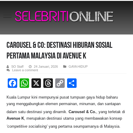
CAROUSEL & CO: DESTINASI HIBURAN SOSIAL
PERTAMA MALAYSIA DI AVENUE K
SO Staff
24 Januari, 2026
GAYA HIDUP
Leave a comment
F
W
X
T
C
S
a
h
hr
o
h
Kuala Lumpur kini mempunyai pusat tumpuan gaya hidup baharu
c
at
e
p
ar
yang menggabungkan elemen permainan, minuman, dan santapan
e
s
a
y
e
dalam satu destinasi yang dinamik
.
Carousel & Co.
, yang terletak di
b
A
d
Li
Avenue K
, merupakan destinasi utama yang membawakan konsep
‘competitive socialising’
yang pertama seumpamanya di Malaysia
.
o
p
s
n