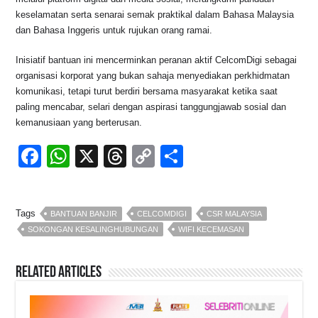
keselamatan serta senarai semak praktikal dalam Bahasa Malaysia
dan Bahasa Inggeris untuk rujukan orang ramai.
Inisiatif bantuan ini mencerminkan peranan aktif CelcomDigi sebagai
organisasi korporat yang bukan sahaja menyediakan perkhidmatan
komunikasi, tetapi turut berdiri bersama masyarakat ketika saat
paling mencabar, selari dengan aspirasi tanggungjawab sosial dan
kemanusiaan yang berterusan.
F
W
X
T
C
S
a
h
hr
o
h
c
at
e
p
ar
Tags
BANTUAN BANJIR
CELCOMDIGI
CSR MALAYSIA
e
s
a
y
e
SOKONGAN KESALINGHUBUNGAN
WIFI KECEMASAN
b
A
d
Li
o
p
s
n
Related Articles
o
p
k
k