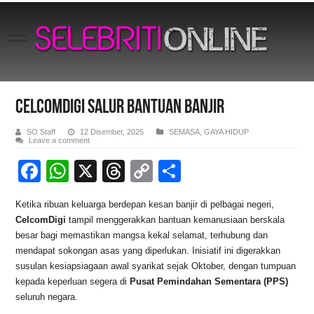
CELCOMDIGI SALUR BANTUAN BANJIR
SO Staff
12 Disember, 2025
SEMASA
,
GAYA HIDUP
Leave a comment
F
W
X
T
C
S
a
h
hr
o
h
Ketika ribuan keluarga berdepan kesan banjir di pelbagai negeri,
c
at
e
p
ar
CelcomDigi
tampil menggerakkan bantuan kemanusiaan berskala
e
s
a
y
e
besar bagi memastikan mangsa kekal selamat, terhubung dan
mendapat sokongan asas yang diperlukan. Inisiatif ini digerakkan
b
A
d
Li
susulan kesiapsiagaan awal syarikat sejak Oktober, dengan tumpuan
o
p
s
n
kepada keperluan segera di
Pusat Pemindahan Sementara (PPS)
seluruh negara.
o
p
k