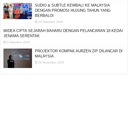
SUDIO & SUBTLE KEMBALI KE MALAYSIA
DENGAN PROMOSI HUJUNG TAHUN YANG
BERBALOI
26 Disember, 2025
MIDEA CIPTA SEJARAH BAHARU DENGAN
PELANCARAN 18 KEDAI JENAMA SERENTAK
3 Disember, 2025
PROJEKTOR KOMPAK AURZEN ZIP DILANCAR DI
MALAYSIA
29 November, 2025
Editorial:
cipotredz@gmail.com
atau
hi@selebritionline.com
Untuk liputan media, kolaborasi atau penghantaran siaran akhbar, hubungi
kami di alamat e-mel di atas.