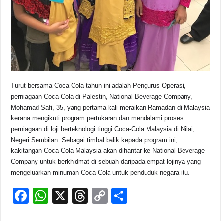
Turut bersama Coca-Cola tahun ini adalah Pengurus Operasi,
perniagaan Coca-Cola di Palestin, National Beverage Company,
Mohamad Safi, 35, yang pertama kali meraikan Ramadan di Malaysia
kerana mengikuti program pertukaran dan mendalami proses
perniagaan di loji berteknologi tinggi Coca-Cola Malaysia di Nilai,
Negeri Sembilan. Sebagai timbal balik kepada program ini,
kakitangan Coca-Cola Malaysia akan dihantar ke National Beverage
Company untuk berkhidmat di sebuah daripada empat lojinya yang
mengeluarkan minuman Coca-Cola untuk penduduk negara itu.
F
W
X
T
C
S
a
h
hr
o
h