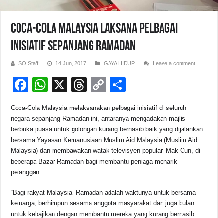
Coca-Cola Malaysia laksana pelbagai
inisiatif sepanjang Ramadan
SO Staff
14 Jun, 2017
GAYA HIDUP
Leave a comment
F
W
X
T
C
S
a
h
hr
o
h
Coca-Cola Malaysia melaksanakan pelbagai inisiatif di seluruh
c
at
e
p
ar
negara sepanjang Ramadan ini, antaranya mengadakan majlis
e
s
a
y
e
berbuka puasa untuk golongan kurang bernasib baik yang dijalankan
bersama Yayasan Kemanusiaan Muslim Aid Malaysia (Muslim Aid
b
A
d
Li
Malaysia) dan membawakan watak televisyen popular, Mak Cun, di
o
p
s
n
beberapa Bazar Ramadan bagi membantu peniaga menarik
pelanggan.
o
p
k
k
“Bagi rakyat Malaysia, Ramadan adalah waktunya untuk bersama
keluarga, berhimpun sesama anggota masyarakat dan juga bulan
untuk kebajikan dengan membantu mereka yang kurang bernasib