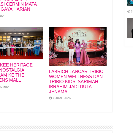
SI CERMIN MATA
 GAYA HARIAN
3
ago
KEE HERITAGE
NOSTALGIA
LABRICH LANCAR TRIBIO
IAM KE THE
WOMEN WELLNESS DAN
ENS MALL
TRIBIO KIDS, SARIMAH
IBRAHIM JADI DUTA
gu ago
JENAMA
7 Julai, 2026