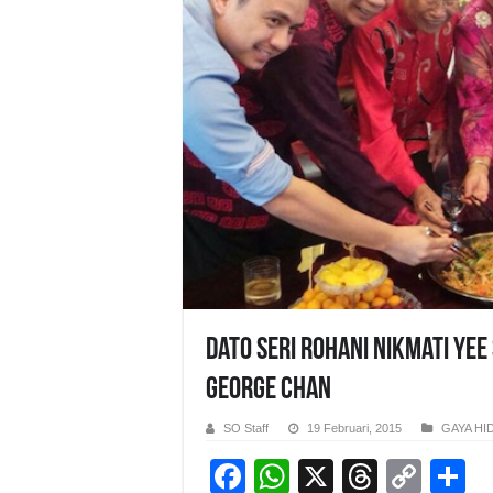
Dato Seri Rohani Nikmati Yee
George Chan
SO Staff
19 Februari, 2015
GAYA HI
F
W
X
T
C
S