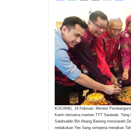
a
h
hr
o
h
c
at
e
p
a
e
s
a
y
e
b
A
d
Li
o
p
s
n
o
p
k
k
KUCHING, 19 Februari: Menteri Pembangunan
Karim bersama mantan TYT Sarawak, Yang 
Salahuddin Bin Abang Barieng menziarahi D
melakukan Yee Sang sempena meraikan Tah