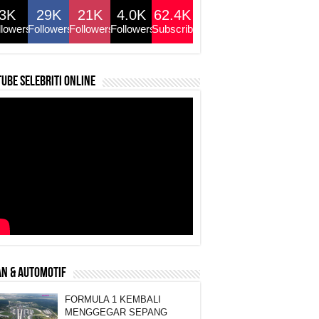
3K
29K
21K
4.0K
62.4K
llowers
Followers
Followers
Followers
Subscribers
ube selebriti online
N & AUTOMOTIF
FORMULA 1 KEMBALI
MENGGEGAR SEPANG