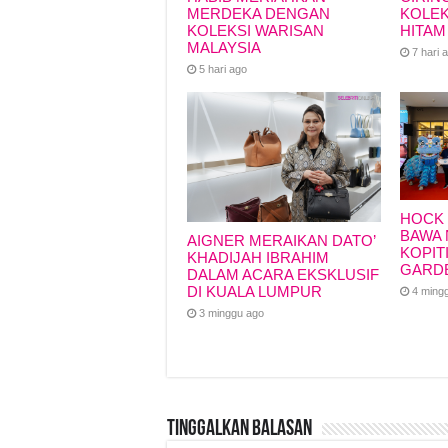
MERDEKA DENGAN
KOLEK
KOLEKSI WARISAN
HITAM
MALAYSIA
7 hari 
5 hari ago
HOCK 
BAWA 
AIGNER MERAIKAN DATO’
KOPIT
KHADIJAH IBRAHIM
GARD
DALAM ACARA EKSKLUSIF
DI KUALA LUMPUR
4 ming
3 minggu ago
Tinggalkan Balasan