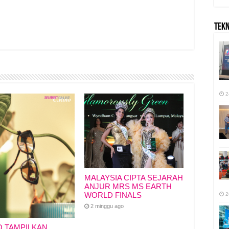
TEK
r
2
MALAYSIA CIPTA SEJARAH
ANJUR MRS MS EARTH
WORLD FINALS
2
2 minggu ago
O TAMPILKAN