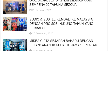
GX-1 BIO-RESET SYSTEM DILANCARKAN
SEMPENA 20 TAHUN AMEZCUA
28 Februari, 2026
SUDIO & SUBTLE KEMBALI KE MALAYSIA
DENGAN PROMOSI HUJUNG TAHUN YANG
BERBALOI
26 Disember, 2025
MIDEA CIPTA SEJARAH BAHARU DENGAN
PELANCARAN 18 KEDAI JENAMA SERENTAK
3 Disember, 2025
Editorial:
cipotredz@gmail.com
atau
hi@selebritionline.com
Untuk liputan media, kolaborasi atau penghantaran siaran akhbar, hubungi
kami di alamat e-mel di atas.
© Selebriti Online 2012–2026. Semua hak cipta terpelihara.