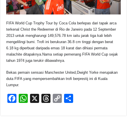
FIFA World Cup Trophy Tour by Coca Cola berlepas dari tapak arca
terkenal Christ the Redeemer di Rio de Janeiro pada 12 September
2013 untuk mengharungi 149,576.78 km iaitu jarak tiga kali lebih
mengelilingi bumi. Trofi ini berukuran 36.8 cm tinggi dengan berat
6.18 kg diperbuat daripada emas 18 karat dan dihiasi permata
malachite ditapaknya.Nama setiap pemenang FIFA World Cup sejak
tahun 1974 juga terukir dibawahnya.
Bekas pemain sensasi Manchester United,Dwight Yorke merupakan
duta FIFA yang mempersembahkan trofi berprestij ini di Kuala
Lumpur.
F
W
X
T
C
S
a
h
hr
o
h
c
at
e
p
ar
e
s
a
y
e