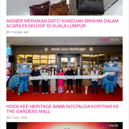
AIGNER MERAIKAN DATO’ KHADIJAH IBRAHIM DALAM
ACARA EKSKLUSIF DI KUALA LUMPUR
3 minggu ago
HOCK KEE HERITAGE BAWA NOSTALGIA KOPITIAM KE
THE GARDENS MALL
8 Julai, 2026