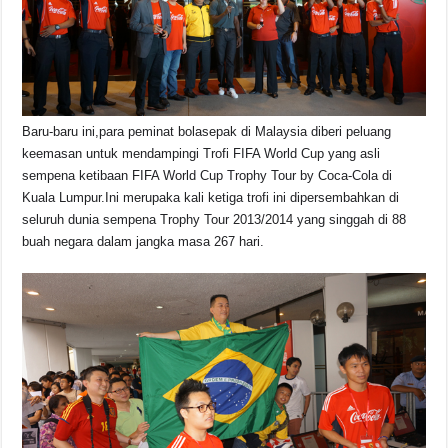
o
p
s
n
o
p
k
k
Baru-baru ini,para peminat bolasepak di Malaysia diberi peluang
keemasan untuk mendampingi Trofi FIFA World Cup yang asli
sempena ketibaan FIFA World Cup Trophy Tour by Coca-Cola di
Kuala Lumpur.Ini merupaka kali ketiga trofi ini dipersembahkan di
seluruh dunia sempena Trophy Tour 2013/2014 yang singgah di 88
buah negara dalam jangka masa 267 hari.