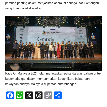
peranan penting dalam menjadikan acara ini sebagai satu kenangan
yang tidak dapat dilupakan.
Face Of Malaysia 2024 telah menetapkan penanda aras baharu untuk
kecemerlangan dalam mempamerkan kecantikan, bakat, dan
kekayaan budaya Malaysia di pentas antarabangsa.
F
W
X
T
C
S
a
h
hr
o
h