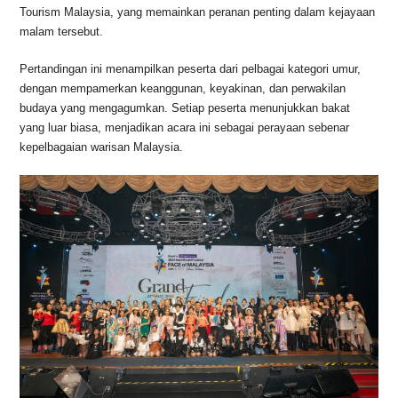
o
p
s
n
Tourism Malaysia, yang memainkan peranan penting dalam kejayaan
malam tersebut.
o
p
k
k
Pertandingan ini menampilkan peserta dari pelbagai kategori umur,
dengan mempamerkan keanggunan, keyakinan, dan perwakilan
budaya yang mengagumkan. Setiap peserta menunjukkan bakat
yang luar biasa, menjadikan acara ini sebagai perayaan sebenar
kepelbagaian warisan Malaysia.