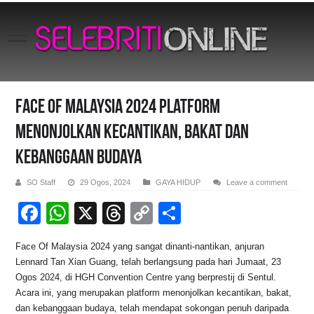
Face Of Malaysia 2024 Platform
Menonjolkan Kecantikan, Bakat Dan
Kebanggaan Budaya
SO Staff
29 Ogos, 2024
GAYA HIDUP
Leave a comment
F
W
X
T
C
S
a
h
hr
o
h
Face Of Malaysia 2024 yang sangat dinanti-nantikan, anjuran
c
at
e
p
ar
Lennard Tan Xian Guang, telah berlangsung pada hari Jumaat, 23
e
s
a
y
e
Ogos 2024, di HGH Convention Centre yang berprestij di Sentul.
Acara ini, yang merupakan platform menonjolkan kecantikan, bakat,
b
A
d
Li
dan kebanggaan budaya, telah mendapat sokongan penuh daripada