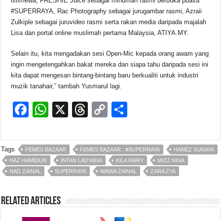
istimewa, FRESHIE Juice sebagai minuman rasmi berbuka puasa
#SUPERRAYA, Rac Photography sebagai jurugambar rasmi, Azraii
Zulkiple sebagai juruvideo rasmi serta rakan media daripada majalah
Lisa dan portal online muslimah pertama Malaysia, ATIYA.MY.
Selain itu, kita mengadakan sesi Open-Mic kepada orang awam yang
ingin mengetengahkan bakat mereka dan siapa tahu daripada sesi ini
kita dapat mengesan bintang-bintang baru berkualiti untuk industri
muzik tanahair,” tambah Yusmarul lagi.
F
W
X
T
C
S
a
h
hr
o
h
c
at
e
p
ar
Tags
FEMES BAZAAR
FEMES BAZAAR : #SUPERRAYA
HANEZ SURAYA
e
s
a
y
e
HAZ HAMIDUN
INTAN LADYANA
KILA FAIRY
MIZZ NINA
b
A
d
Li
NAD ZAINAL
SUPERRAYA
WAWA ZAINAL
ZARA ZYA
o
p
s
n
o
p
k
Related Articles
k