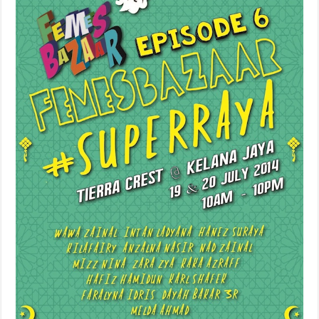
e
s
a
y
e
b
A
d
Li
o
p
s
n
o
p
k
k