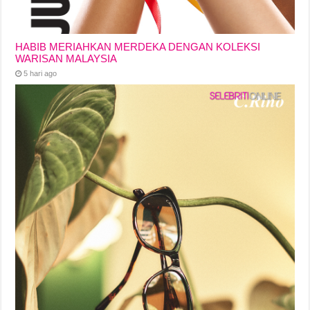
HABIB MERIAHKAN MERDEKA DENGAN KOLEKSI
WARISAN MALAYSIA
5 hari ago