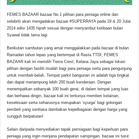
FEMES BAZAAR bazaar No.1 pilihan para peniaga online dan
selebriti akan mengadakan bazaar #SUPERRAYA pada 19 & 20 Julai
2014 edisi 1435 hijrah sesuai dengan menyambut ketibaan bulan
Syawal tidak lama lagi.
Berikutan sambutan yang amat menggalakkan pada bazaar di bulan
Ramadan tahun lepas yang bertempat di Rasta TTDI, FEMES
BAZAAR kali ini memilih Tierra Crest, Kelana Jaya sebagai lokasi
pilihan dengan fasiliti mudah bagi para peniaga serta para pengunjung
untuk membeli-belah. Tempat parkir bangunan ini adalah tiga tingkat
dan dapat menampung lebih 200 buah kenderaan. Dengan
menempatkan sebanyak 100 buah gerai, di dalam tempat yang luas
dan berhawa dingin, bazaar kali ini tentunya memberi kelainan,
keselesaan serta seharusnya merupakan ‘syurga’ bagi golongan
pembeli yang sentiasa dambakan kepelbagaian dengan harga yang
sungguh berpatutan!
Selain daripada menyediakan tapak perniagaan bagi keperluan para
peniaga yang ingin menjana pendapatan sampingan, bazaar ini turut