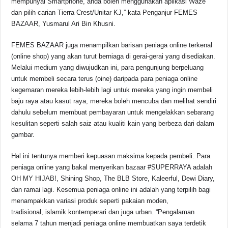
mempunyai Smartphone, anda boleh menggunakan aplikasi Waze
dan pilih carian Tierra Crest/Unitar KJ,” kata Penganjur FEMES
BAZAAR, Yusmarul Ari Bin Khusni.
FEMES BAZAAR juga menampilkan barisan peniaga online terkenal
(online shop) yang akan turut berniaga di gerai-gerai yang disediakan.
Melalui medium yang diwujudkan ini, para pengunjung berpeluang
untuk membeli secara terus (oine) daripada para peniaga online
kegemaran mereka lebih-lebih lagi untuk mereka yang ingin membeli
baju raya atau kasut raya, mereka boleh mencuba dan melihat sendiri
dahulu sebelum membuat pembayaran untuk mengelakkan sebarang
kesulitan seperti salah saiz atau kualiti kain yang berbeza dari dalam
gambar.
Hal ini tentunya memberi kepuasan maksima kepada pembeli. Para
peniaga online yang bakal menyerikan bazaar #SUPERRAYA adalah
OH MY HIJAB!, Shining Shop, The BLB Store, Kaleerful, Dewi Diary,
dan ramai lagi. Kesemua peniaga online ini adalah yang terpilih bagi
menampakkan variasi produk seperti pakaian moden,
tradisional, islamik kontemperari dan juga urban. “Pengalaman
selama 7 tahun menjadi peniaga online membuatkan saya terdetik