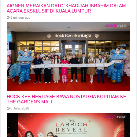
AIGNER MERAIKAN DATO’ KHADIJAH IBRAHIM DALAM
ACARA EKSKLUSIF DI KUALA LUMPUR
3 minggu ago
HOCK KEE HERITAGE BAWA NOSTALGIA KOPITIAM KE
THE GARDENS MALL
8 Julai, 2026