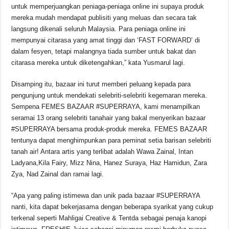
untuk memperjuangkan peniaga-peniaga online ini supaya produk
mereka mudah mendapat publisiti yang meluas dan secara tak
langsung dikenali seluruh Malaysia. Para peniaga online ini
mempunyai citarasa yang amat tinggi dan ‘FAST FORWARD’ di
dalam fesyen, tetapi malangnya tiada sumber untuk bakat dan
citarasa mereka untuk diketengahkan,” kata Yusmarul lagi.
Disamping itu, bazaar ini turut memberi peluang kepada para
pengunjung untuk mendekati selebriti-selebriti kegemaran mereka.
Sempena FEMES BAZAAR #SUPERRAYA, kami menampilkan
seramai 13 orang selebriti tanahair yang bakal menyerikan bazaar
#SUPERRAYA bersama produk-produk mereka. FEMES BAZAAR
tentunya dapat menghimpunkan para peminat setia barisan selebriti
tanah air! Antara artis yang terlibat adalah Wawa Zainal, Intan
Ladyana,Kila Fairy, Mizz Nina, Hanez Suraya, Haz Hamidun, Zara
Zya, Nad Zainal dan ramai lagi.
“Apa yang paling istimewa dan unik pada bazaar #SUPERRAYA
nanti, kita dapat bekerjasama dengan beberapa syarikat yang cukup
terkenal seperti Mahligai Creative & Tentda sebagai penaja kanopi