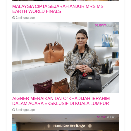
MALAYSIA CIPTA SEJARAH ANJUR MRS MS
EARTH WORLD FINALS
2 minggu ago
AIGNER MERAIKAN DATO’ KHADIJAH IBRAHIM
DALAM ACARA EKSKLUSIF DI KUALA LUMPUR
3 minggu ago