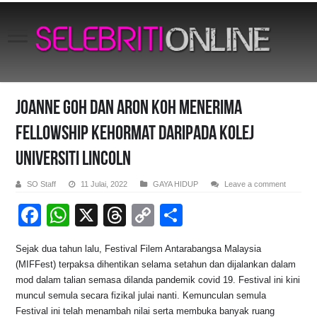
Joanne Goh dan Aron Koh menerima
Fellowship Kehormat daripada Kolej
Universiti Lincoln
SO Staff
11 Julai, 2022
GAYA HIDUP
Leave a comment
F
W
X
T
C
S
a
h
hr
o
h
Sejak dua tahun lalu, Festival Filem Antarabangsa Malaysia
c
at
e
p
ar
(MIFFest) terpaksa dihentikan selama setahun dan dijalankan dalam
e
s
a
y
e
mod dalam talian semasa dilanda pandemik covid 19. Festival ini kini
muncul semula secara fizikal julai nanti. Kemunculan semula
b
A
d
Li
Festival ini telah menambah nilai serta membuka banyak ruang