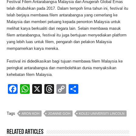
Festival Filem Antarabangsa Malaysia dan Anugerah Global Emas
telah ditubuhkan pada 2017. Dalam tempoh lima tahun ini, festival itu
telah berjaya membawa filem antarabangsa yang cemerlang ke
Malaysia dan memberi peluang kepada penonton Malaysia untuk
melihat karya berkualiti dari negara lain. Selain membawa masuk
filem antarabangsa, festival itu juga bertujuan menyediakan platform
yang lebih luas untuk filem, pengarah dan pelakon Malaysia
mempamerkan karya mereka.
Festival ini didedikasikan bagi tujuan membawa filem Malaysia ke
peringkat antarabangsa dan membolehkan dunia menyaksikan
kehebatan filem Malaysia.
F
W
X
T
C
S
a
h
hr
o
h
c
at
e
p
ar
Tags
ARON KOH
JOANNE GOH
KOLEJ UNIVERSITI LINCOLN
e
s
a
y
e
b
A
d
Li
Related Articles