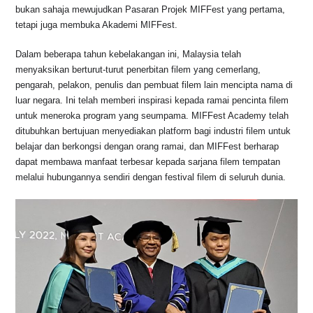
o
p
s
n
bukan sahaja mewujudkan Pasaran Projek MIFFest yang pertama,
tetapi juga membuka Akademi MIFFest.
o
p
k
k
Dalam beberapa tahun kebelakangan ini, Malaysia telah
menyaksikan berturut-turut penerbitan filem yang cemerlang,
pengarah, pelakon, penulis dan pembuat filem lain mencipta nama di
luar negara. Ini telah memberi inspirasi kepada ramai pencinta filem
untuk meneroka program yang seumpama. MIFFest Academy telah
ditubuhkan bertujuan menyediakan platform bagi industri filem untuk
belajar dan berkongsi dengan orang ramai, dan MIFFest berharap
dapat membawa manfaat terbesar kepada sarjana filem tempatan
melalui hubungannya sendiri dengan festival filem di seluruh dunia.