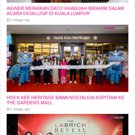
AIGNER MERAIKAN DATO’ KHADIJAH IBRAHIM DALAM
ACARA EKSKLUSIF DI KUALA LUMPUR
3 minggu ago
HOCK KEE HERITAGE BAWA NOSTALGIA KOPITIAM KE
THE GARDENS MALL
4 minggu ago