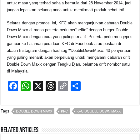
untuk masa yang terhad sahaja bermula dari 28 November 2014, jadi
jangan lepaskan peluang anda untuk menikmati produk hebat ini!
Selaras dengan promosi ini, KFC akan menganjurkan cabaran Double
Down Maxx di mana peserta perlu ber“selfie” dengan burger Double
Down Maxx dengan cara yang paling kreatif. Peserta perlu mengepos
gambar ke halaman peraduan KFC di Facebook atau poskan di
akaun Instagram dengan hashtag #DoubleDownMaxx. 40 penyertaan
yang paling menarik akan berpeluang untuk mengalami cabaran drift
Double Down Maxx dengan Tengku Djan, pelumba drift nombor satu
di Malaysia.
F
W
X
T
C
S
a
h
hr
o
h
c
at
e
p
ar
Tags
DOUBLE DOWN MAXX
KFC
KFC DOUBLE DOWN MAXX
e
s
a
y
e
b
A
d
Li
Related Articles
o
p
s
n