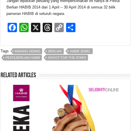
Jangan lepaskan peluang yang mempersonakan ini hanya di Pesta
Berlian HABIB 2014 dari 1 April – 30 April 2014 di semua 32 bilik
pameran HABIB di seluruh negara.
F
W
X
T
C
S
a
h
hr
o
h
c
at
e
p
ar
Tags
BARANG KEMAS
BERLIAN
HABIB JEWEL
e
s
a
y
e
PESTA BERLIAN HABIB
SHOOT FOR THE STARS
b
A
d
Li
o
p
s
n
Related Articles
o
p
k
k