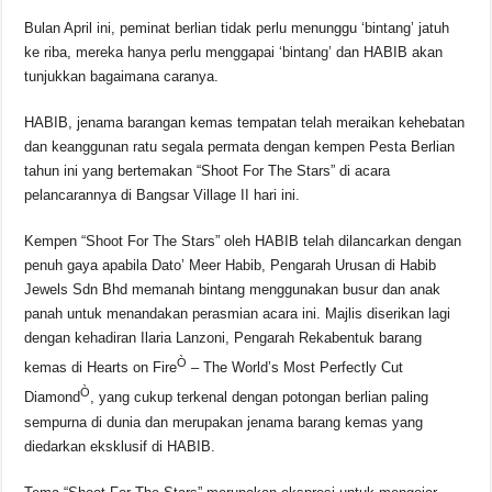
Bulan April ini, peminat berlian tidak perlu menunggu ‘bintang’ jatuh
ke riba, mereka hanya perlu menggapai ‘bintang’ dan HABIB akan
tunjukkan bagaimana caranya.
HABIB, jenama barangan kemas tempatan telah meraikan kehebatan
dan keanggunan ratu segala permata dengan kempen Pesta Berlian
tahun ini yang bertemakan “Shoot For The Stars” di acara
pelancarannya di Bangsar Village II hari ini.
Kempen “Shoot For The Stars” oleh HABIB telah dilancarkan dengan
penuh gaya apabila Dato’ Meer Habib, Pengarah Urusan di Habib
Jewels Sdn Bhd memanah bintang menggunakan busur dan anak
panah untuk menandakan perasmian acara ini. Majlis diserikan lagi
dengan kehadiran Ilaria Lanzoni, Pengarah Rekabentuk barang
Ò
kemas di Hearts on Fire
– The World’s Most Perfectly Cut
Ò
Diamond
, yang cukup terkenal dengan potongan berlian paling
sempurna di dunia dan merupakan jenama barang kemas yang
diedarkan eksklusif di HABIB.