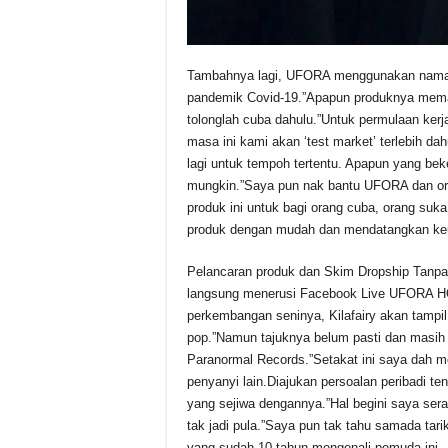
Tambahnya lagi, UFORA menggunakan naman
pandemik Covid-19.”Apapun produknya meman
tolonglah cuba dahulu.”Untuk permulaan ker
masa ini kami akan ‘test market’ terlebih 
lagi untuk tempoh tertentu. Apapun yang be
mungkin.”Saya pun nak bantu UFORA dan oran
produk ini untuk bagi orang cuba, orang suk
produk dengan mudah dan mendatangkan keu
Pelancaran produk dan Skim Dropship Tanp
langsung menerusi Facebook Live UFORA HQ
perkembangan seninya, Kilafairy akan tampil
pop.”Namun tajuknya belum pasti dan masih 
Paranormal Records.”Setakat ini saya dah m
penyanyi lain.Diajukan persoalan peribadi t
yang sejiwa dengannya.”Hal begini saya sera
tak jadi pula.”Saya pun tak tahu samada tari
yang sudah 10 tahun mengenali pemuda ini.