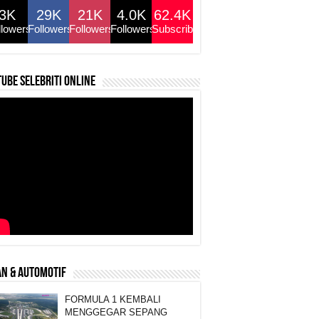
3K
29K
21K
4.0K
62.4K
llowers
Followers
Followers
Followers
Subscribers
ube selebriti online
N & AUTOMOTIF
FORMULA 1 KEMBALI
MENGGEGAR SEPANG