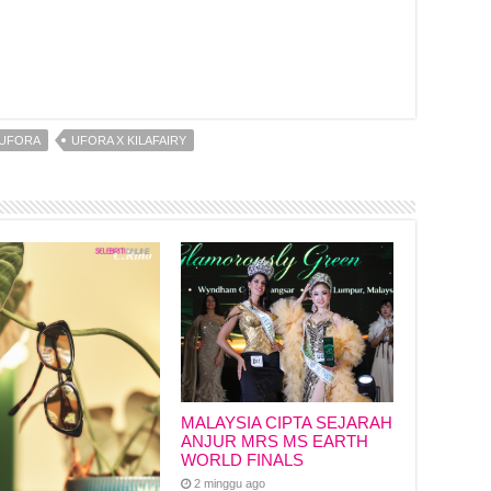
r
UFORA
UFORA X KILAFAIRY
MALAYSIA CIPTA SEJARAH
ANJUR MRS MS EARTH
WORLD FINALS
2 minggu ago