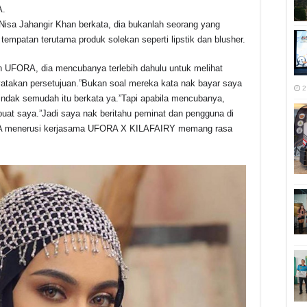
r
A.
 Nisa Jahangir Khan berkata, dia bukanlah seorang yang
mpatan terutama produk solekan seperti lipstik dan blusher.
ran UFORA, dia mencubanya terlebih dahulu untuk melihat
takan persetujuan.”Bukan soal mereka kata nak bayar saya
2
tindak semudah itu berkata ya.”Tapi apabila mencubanya,
buat saya.”Jadi saya nak beritahu peminat dan pengguna di
ORA menerusi kerjasama UFORA X KILAFAIRY memang rasa