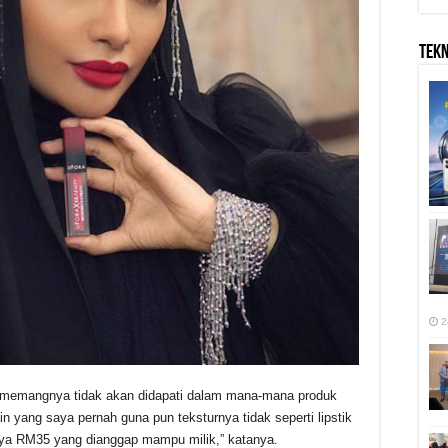
TEK
2
 sememangnya tidak akan didapati dalam mana-mana produk
in yang saya pernah guna pun teksturnya tidak seperti lipstik
ya RM35 yang dianggap mampu milik,” katanya.