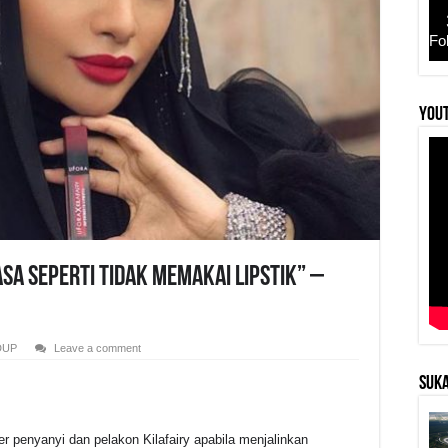
Fo
YouT
sa seperti tidak memakai lipstik” –
DUP
Leave a comment
SUKA
ier penyanyi dan pelakon Kilafairy apabila menjalinkan