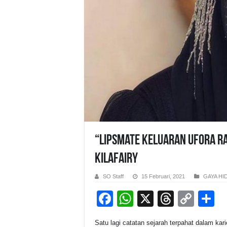
“Lipsmate keluaran UFORA ra
Kilafairy
SO Staff
15 Februari, 2021
GAYA HI
F
W
X
T
C
S
a
h
hr
o
h
Satu lagi catatan sejarah terpahat dalam kar