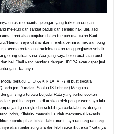
ya untuk membantu golongan yang terkesan dengan
g meletup dan sangat bagus dan senang nak jual. Jadi
jasama kami akan berjalan dalam tempoh dua bulan.Buat
dahulu.”Namun saya difahamkan mereka berminat nak sambung
kerja secara profesional melaksanakan tanggungjawab sebaik
g-orang diluar sana. Apa yang saya boleh buat ialah push
a dan beli.”Jadi yang berniaga dengan UFORA akan dapat jual
ntungan,” katanya.
a Modal berjudul UFORA X KILAFAIRY di buat secara
 pada jam 9 malam Sabtu (13 Februari).Mengulas
 dengan single terbaru berjudul Ratu yang berkonsepkan
dalam perbincangan. Ia diuruskan oleh pengurusan saya iaitu
empunyai tiga single dan selebihnya berkolaborasi dengan
entang jodoh, Kilafairy mengakui sudah mempunyai kekasih
hkan kepada pihak lelaki. Takut nanti saya rancang-rancang
khnya akan berlansung bila dan lebih suka ikut arus,” katanya