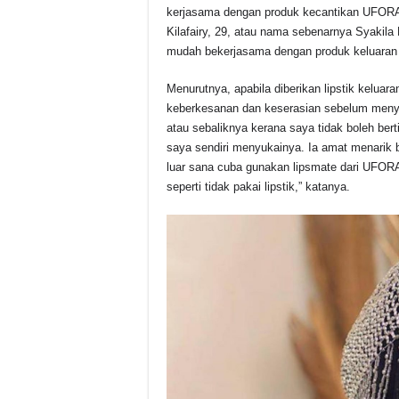
c
at
e
p
a
kerjasama dengan produk kecantikan UFOR
e
s
a
y
e
Kilafairy, 29, atau nama sebenarnya Syakila
mudah bekerjasama dengan produk keluaran te
b
A
d
Li
o
p
s
n
Menurutnya, apabila diberikan lipstik kelua
keberkesanan dan keserasian sebelum menya
o
p
k
atau sebaliknya kerana saya tidak boleh ber
k
saya sendiri menyukainya. Ia amat menarik 
luar sana cuba gunakan lipsmate dari UF
seperti tidak pakai lipstik,” katanya.