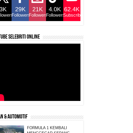
3K
29K
21K
4.0K
62.4K
llowers
Followers
Followers
Followers
Subscribers
ube selebriti online
N & AUTOMOTIF
FORMULA 1 KEMBALI