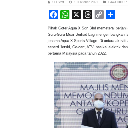
SO Staff
19 Oktober, 2021
GAYA HIDUP
F
W
X
T
C
S
a
h
hr
o
h
Pihak Goter Aqua X Sdn Bhd memeterai perjan
c
at
e
p
ar
Guru-Guru Muar Berhad bagi mengembangkan lagi 
e
s
a
y
e
jenama Aqua X Sports Village. Di antara aktiviti
seperti Jetski, Go-cart, ATV, basikal elektrik d
b
A
d
Li
pertama Malaysia pada tahun 2022.
o
p
s
n
o
p
k
k