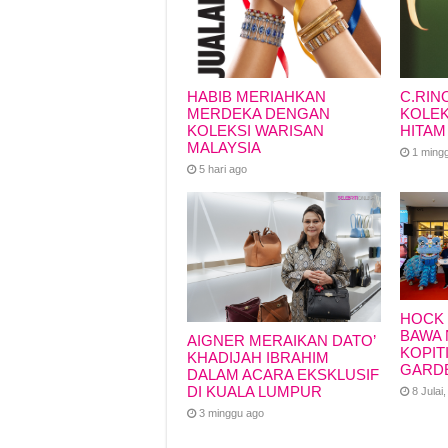
HABIB MERIAHKAN
C.RIN
MERDEKA DENGAN
KOLEK
KOLEKSI WARISAN
HITAM
MALAYSIA
1 ming
5 hari ago
HOCK 
BAWA 
AIGNER MERAIKAN DATO’
KOPIT
KHADIJAH IBRAHIM
GARD
DALAM ACARA EKSKLUSIF
DI KUALA LUMPUR
8 Julai
3 minggu ago