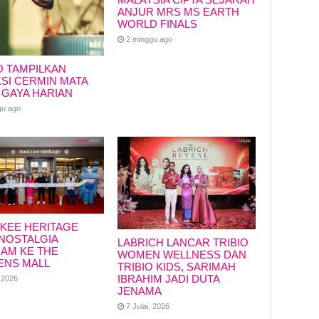
ANJUR MRS MS EARTH
WORLD FINALS
2 minggu ago
O TAMPILKAN
SI CERMIN MATA
 GAYA HARIAN
gu ago
KEE HERITAGE
NOSTALGIA
LABRICH LANCAR TRIBIO
IAM KE THE
WOMEN WELLNESS DAN
ENS MALL
TRIBIO KIDS, SARIMAH
IBRAHIM JADI DUTA
, 2026
JENAMA
7 Julai, 2026