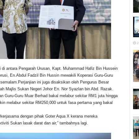
2
 di antara Pengarah Urusan, Kapt. Muhammad Hafiz Bin Hussein
usi, En.Abdul Fadzil Bin Hussin mewakili Koperasi Guru-Guru
 semalam.Perjanjian ini juga disaksikan oleh Pengurus Besar
ah Majlis Sukan Negeri Johor En. Nor Syazlan bin Abd. Razak.
gaan Guru-Guru Muar Berhad bakal melabur sekitar RM1 juta hingga
gkin melabur sekitar RM250,000 untuk fasa pertama yang bakal
erkerjasama dengan pihak Goter Aqua X kerana mereka
iviti Sukan lasak darat dan air,” tambahnya lagi.