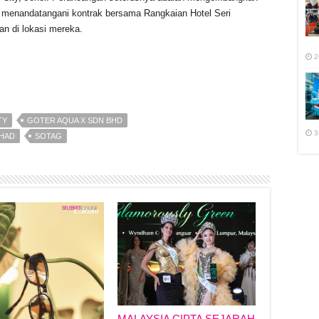
menandatangani kontrak bersama Rangkaian Hotel Seri
an di lokasi mereka.
2
TY
GOTER AQUA X SDN BHD
3
RHAD
SOTAG
MALAYSIA CIPTA SEJARAH