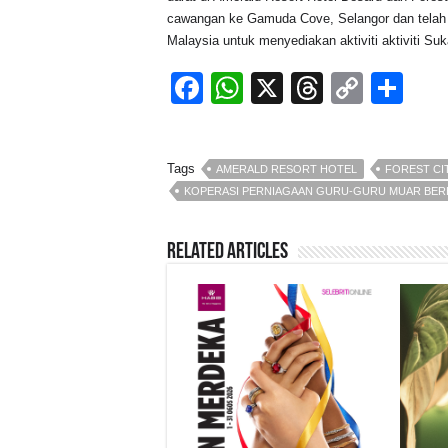
cawangan ke Gamuda Cove, Selangor dan telah 
Malaysia untuk menyediakan aktiviti aktiviti Suk
F
W
X
T
C
S
a
h
hr
o
h
c
at
e
p
ar
Tags
AMERALD RESORT HOTEL
FOREST CI
e
s
a
y
e
KOPERASI PERNIAGAAN GURU-GURU MUAR BE
b
A
d
Li
o
p
s
n
Related Articles
o
p
k
k