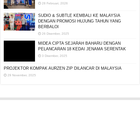
SEMPENA 20 TAHUN AMEZCUA
28 Februari, 2026
SUDIO & SUBTLE KEMBALI KE MALAYSIA
DENGAN PROMOSI HUJUNG TAHUN YANG
BERBALOI
26 Disember, 2025
MIDEA CIPTA SEJARAH BAHARU DENGAN
PELANCARAN 18 KEDAI JENAMA SERENTAK
3 Disember, 2025
PROJEKTOR KOMPAK AURZEN ZIP DILANCAR DI
MALAYSIA
29 November, 2025
Editorial:
cipotredz@gmail.com
atau
hi@selebritionline.com