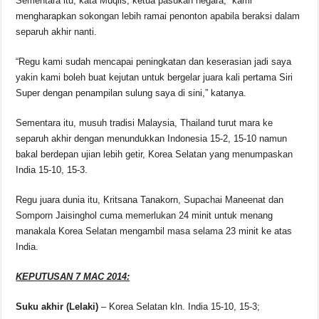
Sementara itu, kata Muqlis, ketua pasukan negara, “kami
mengharapkan sokongan lebih ramai penonton apabila beraksi dalam
separuh akhir nanti.
“Regu kami sudah mencapai peningkatan dan keserasian jadi saya
yakin kami boleh buat kejutan untuk bergelar juara kali pertama Siri
Super dengan penampilan sulung saya di sini,” katanya.
Sementara itu, musuh tradisi Malaysia, Thailand turut mara ke
separuh akhir dengan menundukkan Indonesia 15-2, 15-10 namun
bakal berdepan ujian lebih getir, Korea Selatan yang menumpaskan
India 15-10, 15-3.
Regu juara dunia itu, Kritsana Tanakorn, Supachai Maneenat dan
Somporn Jaisinghol cuma memerlukan 24 minit untuk menang
manakala Korea Selatan mengambil masa selama 23 minit ke atas
India.
KEPUTUSAN 7 MAC 2014:
Suku akhir (Lelaki)
– Korea Selatan kln. India 15-10, 15-3;