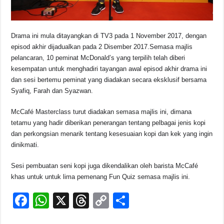
Drama ini mula ditayangkan di TV3 pada 1 November 2017, dengan
episod akhir dijadualkan pada 2 Disember 2017.Semasa majlis
pelancaran, 10 peminat McDonald’s yang terpilih telah diberi
kesempatan untuk menghadiri tayangan awal episod akhir drama ini
dan sesi bertemu peminat yang diadakan secara eksklusif bersama
Syafiq, Farah dan Syazwan.
McCafé Masterclass turut diadakan semasa majlis ini, dimana
tetamu yang hadir diberikan penerangan tentang pelbagai jenis kopi
dan perkongsian menarik tentang kesesuaian kopi dan kek yang ingin
dinikmati.
Sesi pembuatan seni kopi juga dikendalikan oleh barista McCafé
khas untuk untuk lima pemenang Fun Quiz semasa majlis ini.
F
W
X
T
C
S
a
h
hr
o
h