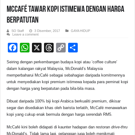
McCafé Tawar Kopi Istimewa dengan Harga
Berpatutan
SO Staff
3 Disember, 2017
GAYA HIDUP
Leave a comment
F
W
X
T
C
S
a
h
hr
o
h
Seiring dengan perkembangan budaya kopi atau ‘coffee culture’
c
at
e
p
ar
dalam kalangan rakyat Malaysia, McDonald’s Malaysia
e
s
a
y
e
memperbaharui McCafé sebagai sebahagian daripada komitmennya
untuk menyediakan kopi premium istimewa kepada para peminat kopi
b
A
d
Li
dengan harga yang berpatutan pada bila-bila masa.
o
p
s
n
Dibuat daripada 100% biji kopi Arabica berkualiti premium, dikisar
o
p
k
segar dan disediakan khas oleh barista terlatih, McCafé menawarkan
k
kopi yang cukup enak bermula dengan harga serendah RM5.
McCafé kini boleh didapati di kaunter hadapan dan restoran
drive-thru
McDonald’s. Tidak lama lagi, pelanggan juga boleh menikmati