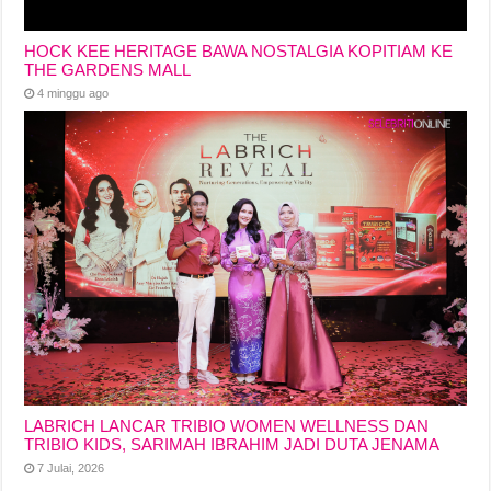
HOCK KEE HERITAGE BAWA NOSTALGIA KOPITIAM KE
THE GARDENS MALL
4 minggu ago
LABRICH LANCAR TRIBIO WOMEN WELLNESS DAN
TRIBIO KIDS, SARIMAH IBRAHIM JADI DUTA JENAMA
7 Julai, 2026