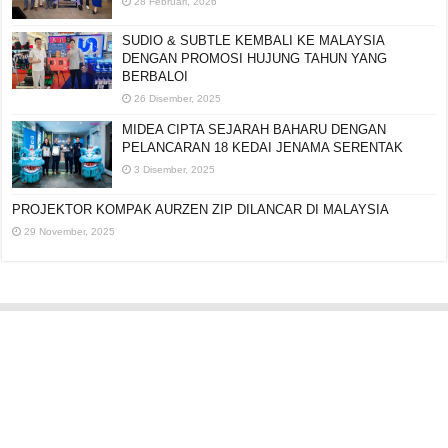
SEMPENA 20 TAHUN AMEZCUA
28 Februari, 2026
SUDIO & SUBTLE KEMBALI KE MALAYSIA
DENGAN PROMOSI HUJUNG TAHUN YANG
BERBALOI
26 Disember, 2025
MIDEA CIPTA SEJARAH BAHARU DENGAN
PELANCARAN 18 KEDAI JENAMA SERENTAK
3 Disember, 2025
PROJEKTOR KOMPAK AURZEN ZIP DILANCAR DI
MALAYSIA
29 November, 2025
Editorial:
cipotredz@gmail.com
atau
hi@selebritionline.com