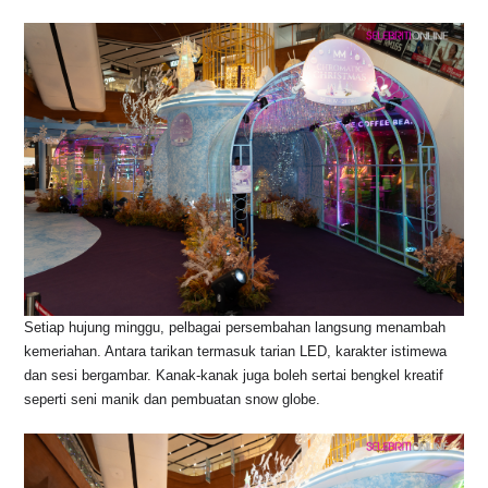
o
p
k
k
Setiap hujung minggu, pelbagai persembahan langsung menambah
kemeriahan. Antara tarikan termasuk tarian LED, karakter istimewa
dan sesi bergambar. Kanak-kanak juga boleh sertai bengkel kreatif
seperti seni manik dan pembuatan snow globe.