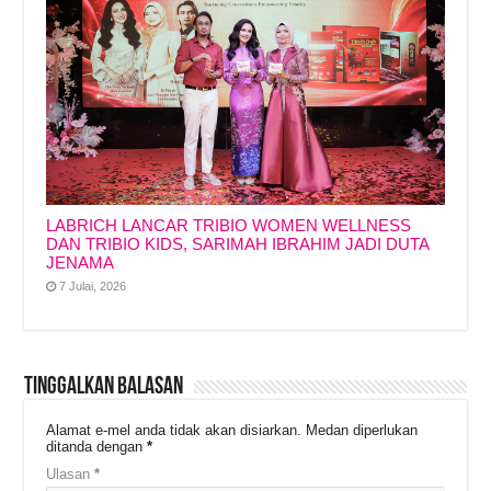
LABRICH LANCAR TRIBIO WOMEN WELLNESS
DAN TRIBIO KIDS, SARIMAH IBRAHIM JADI DUTA
JENAMA
7 Julai, 2026
Tinggalkan Balasan
Alamat e-mel anda tidak akan disiarkan.
Medan diperlukan
ditanda dengan
*
Ulasan
*