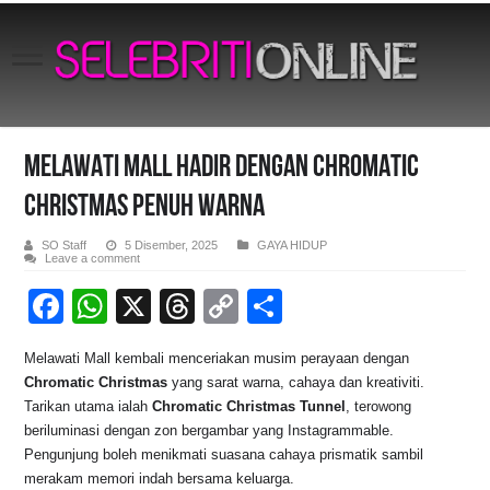
MELAWATI MALL HADIR DENGAN CHROMATIC
CHRISTMAS PENUH WARNA
SO Staff
5 Disember, 2025
GAYA HIDUP
Leave a comment
F
W
X
T
C
S
a
h
hr
o
h
Melawati Mall kembali menceriakan musim perayaan dengan
c
at
e
p
ar
Chromatic Christmas
yang sarat warna, cahaya dan kreativiti.
e
s
a
y
e
Tarikan utama ialah
Chromatic Christmas Tunnel
, terowong
beriluminasi dengan zon bergambar yang Instagrammable.
b
A
d
Li
Pengunjung boleh menikmati suasana cahaya prismatik sambil
o
p
s
n
merakam memori indah bersama keluarga.