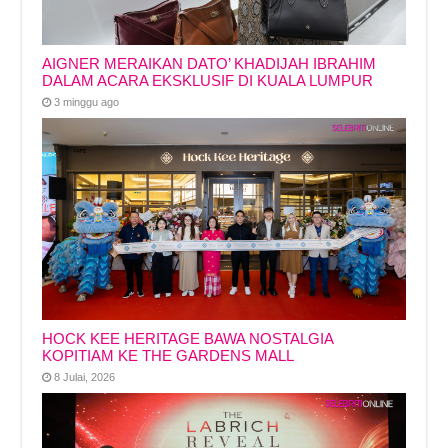
AIGNER MERAIKAN DATO’ KHADIJAH IBRAHIM
DALAM ACARA EKSKLUSIF DI KUALA LUMPUR
3 minggu ago
HOCK KEE HERITAGE BAWA NOSTALGIA
KOPITIAM KE THE GARDENS MALL
8 Julai, 2026