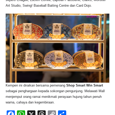
Art Studio, Swing! Baseball Batting Centre dan Card Dojo.
Kempen ini diraikan bersama pemenang
Shop Smart Win Smart
sebagai penghargaan kepada sokongan pengunjung. Melawati Mall
menjemput orang ramai menikmati perayaan hujung tahun penuh
warna, cahaya dan kegembiraan.
F
W
X
T
C
S