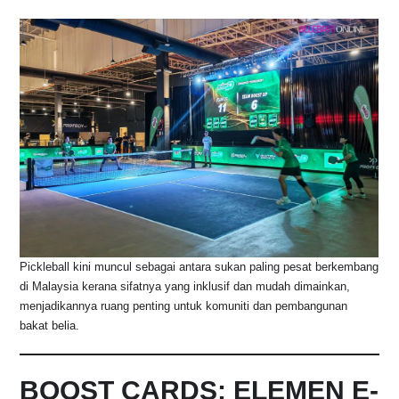
o
p
k
k
Pickleball kini muncul sebagai antara sukan paling pesat berkembang
di Malaysia kerana sifatnya yang inklusif dan mudah dimainkan,
menjadikannya ruang penting untuk komuniti dan pembangunan
bakat belia.
BOOST CARDS: ELEMEN E-