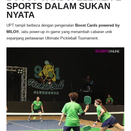
SPORTS DALAM SUKAN
NYATA
UPT tampil berbeza dengan pengenalan
Boost Cards powered by
MILO®
, iaitu power-up in–game yang menambah cabaran unik
sepanjang perlawanan Ultimate Pickleball Tournament.