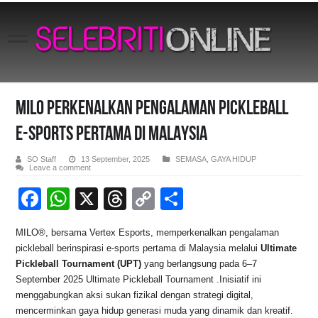
MILO PERKENALKAN PENGALAMAN PICKLEBALL
E-SPORTS PERTAMA DI MALAYSIA
SO Staff
13 September, 2025
SEMASA
,
GAYA HIDUP
Leave a comment
F
W
X
T
C
S
a
h
hr
o
h
MILO®, bersama Vertex Esports, memperkenalkan pengalaman
c
at
e
p
ar
pickleball berinspirasi e-sports pertama di Malaysia melalui
Ultimate
e
s
a
y
e
Pickleball Tournament (UPT)
yang berlangsung pada 6–7
September 2025 Ultimate Pickleball Tournament .Inisiatif ini
b
A
d
Li
menggabungkan aksi sukan fizikal dengan strategi digital,
o
p
s
n
mencerminkan gaya hidup generasi muda yang dinamik dan kreatif.