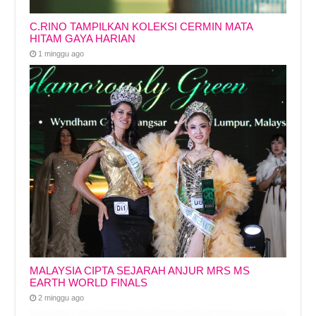
C.RINO TAMPILKAN KOLEKSI CERMIN MATA
HITAM GAYA HARIAN
1 minggu ago
MALAYSIA CIPTA SEJARAH ANJUR MRS MS
EARTH WORLD FINALS
2 minggu ago