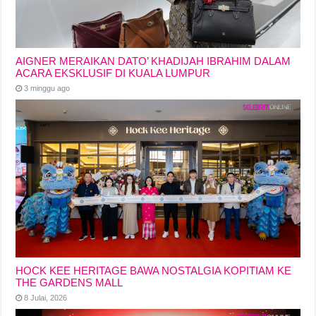
AIGNER MERAIKAN DATO’ KHADIJAH IBRAHIM DALAM
ACARA EKSKLUSIF DI KUALA LUMPUR
3 minggu ago
HOCK KEE HERITAGE BAWA NOSTALGIA KOPITIAM KE
THE GARDENS MALL
8 Julai, 2026