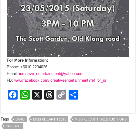
For More Information:
Phone: +6010 2204026
Email:
icreative_entertainment@yahoo.com
FB:
www.facebook.com/icreativeentertainment?ref=br_rs
F
W
X
T
C
S
a
h
hr
o
h
c
at
e
p
ar
Tags
BARU
MISS KL EARTH 2015
MISS KL EARTH 2015 AUDITIONS
e
s
a
y
e
PAGEANT
b
A
d
Li