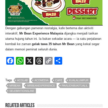
Dengan gabungan pameran nostalgia, kafe bertema dan aktiviti
interaktif,
Mr Bean Experience Malaysia
dijangka menjadi tarikan
utama hujung tahun ini. Ia bukan sekadar acara — ia satu perjalanan
kembali ke zaman
gelak tawa 35 tahun Mr Bean
yang kekal segar
dalam memori peminat seluruh dunia.
F
W
X
T
C
S
a
h
hr
o
h
c
at
e
p
ar
Tags
ACOLAB
ACOMEDIA
CAFE
KUALALUMPUR
e
s
a
y
e
MRBEAN
MRBEANEXPERIENCE
PAVILIONBUKITJALIL
b
A
d
Li
SELEBRITIONSLINE
o
p
s
n
o
p
k
Related Articles