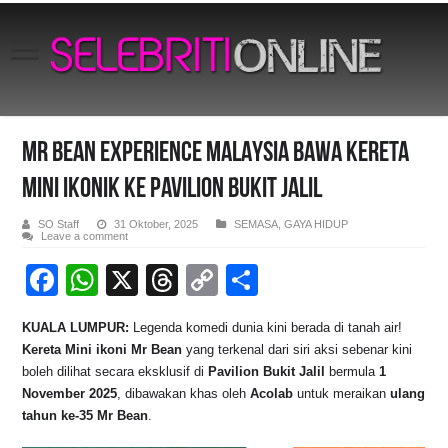
MR BEAN EXPERIENCE MALAYSIA BAWA KERETA
MINI IKONIK KE PAVILION BUKIT JALIL
SO Staff
31 Oktober, 2025
SEMASA
,
GAYA HIDUP
Leave a comment
F
W
X
T
C
S
a
h
hr
o
h
KUALA LUMPUR:
Legenda komedi dunia kini berada di tanah air!
c
at
e
p
ar
Kereta Mini ikoni Mr Bean
yang terkenal dari siri aksi sebenar kini
e
s
a
y
e
boleh dilihat secara eksklusif di
Pavilion Bukit Jalil
bermula
1
November 2025
, dibawakan khas oleh
Acolab
untuk meraikan
ulang
b
A
d
Li
tahun ke-35 Mr Bean
.
o
p
s
n