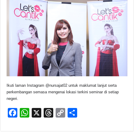
Ikuti laman Instagram @nursajat02 untuk maklumat lanjut serta
perkembangan semasa mengenai lokasi terkini seminar di setiap
negeri.
F
W
X
T
C
S
a
h
hr
o
h
c
at
e
p
ar