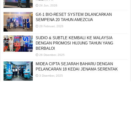
24 Jun, 2026
GX-1 BIO-RESET SYSTEM DILANCARKAN
SEMPENA 20 TAHUN AMEZCUA
28 Februari, 2026
SUDIO & SUBTLE KEMBALI KE MALAYSIA
DENGAN PROMOSI HUJUNG TAHUN YANG
BERBALOI
26 Disember, 2025
MIDEA CIPTA SEJARAH BAHARU DENGAN
PELANCARAN 18 KEDAI JENAMA SERENTAK
3 Disember, 2025
Editorial:
cipotredz@gmail.com
atau
hi@selebritionline.com
Untuk liputan media, kolaborasi atau penghantaran siaran akhbar, hubungi