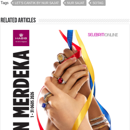
Tags
LET’S CANTIK BY NUR SAJAT
NUR SAJAT
SOTAG
e
s
a
y
e
b
A
d
Li
Related Articles
o
p
s
n
o
p
k
k