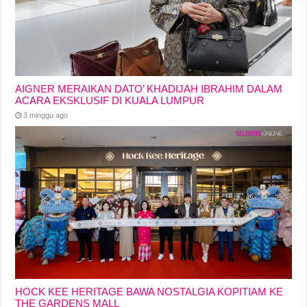
AIGNER MERAIKAN DATO’ KHADIJAH IBRAHIM DALAM
ACARA EKSKLUSIF DI KUALA LUMPUR
3 minggu ago
HOCK KEE HERITAGE BAWA NOSTALGIA KOPITIAM KE
THE GARDENS MALL