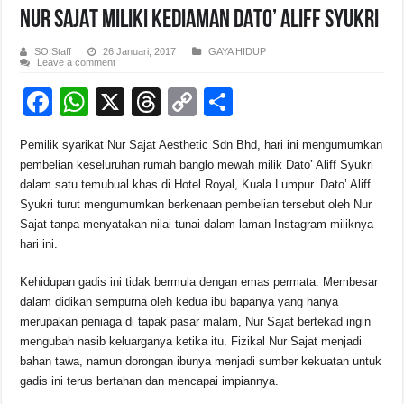
NUR SAJAT Miliki Kediaman DATO’ ALIFF SYUKRI
SO Staff
26 Januari, 2017
GAYA HIDUP
Leave a comment
F
W
X
T
C
S
a
h
hr
o
h
Pemilik syarikat Nur Sajat Aesthetic Sdn Bhd, hari ini mengumumkan
c
at
e
p
ar
pembelian keseluruhan rumah banglo mewah milik Dato’ Aliff Syukri
e
s
a
y
e
dalam satu temubual khas di Hotel Royal, Kuala Lumpur. Dato’ Aliff
Syukri turut mengumumkan berkenaan pembelian tersebut oleh Nur
b
A
d
Li
Sajat tanpa menyatakan nilai tunai dalam laman Instagram miliknya
o
p
s
n
hari ini.
o
p
k
Kehidupan gadis ini tidak bermula dengan emas permata. Membesar
k
dalam didikan sempurna oleh kedua ibu bapanya yang hanya
merupakan peniaga di tapak pasar malam, Nur Sajat bertekad ingin
mengubah nasib keluarganya ketika itu. Fizikal Nur Sajat menjadi
bahan tawa, namun dorongan ibunya menjadi sumber kekuatan untuk
gadis ini terus bertahan dan mencapai impiannya.