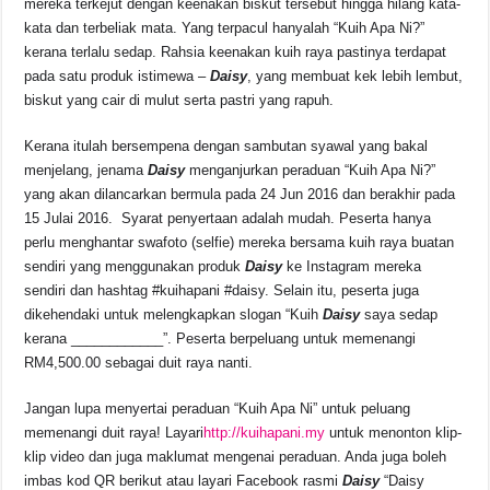
mereka terkejut dengan keenakan biskut tersebut hingga hilang kata-
kata dan terbeliak mata. Yang terpacul hanyalah “Kuih Apa Ni?”
kerana terlalu sedap. Rahsia keenakan kuih raya pastinya terdapat
pada satu produk istimewa –
Daisy
, yang membuat kek lebih lembut,
biskut yang cair di mulut serta pastri yang rapuh.
Kerana itulah bersempena dengan sambutan syawal yang bakal
menjelang, jenama
Daisy
menganjurkan peraduan “Kuih Apa Ni?”
yang akan dilancarkan bermula pada 24 Jun 2016 dan berakhir pada
15 Julai 2016. Syarat penyertaan adalah mudah. Peserta hanya
perlu menghantar swafoto (selfie) mereka bersama kuih raya buatan
sendiri yang menggunakan produk
Daisy
ke Instagram mereka
sendiri dan hashtag #kuihapani #daisy. Selain itu, peserta juga
dikehendaki untuk melengkapkan slogan “Kuih
Daisy
saya sedap
kerana ____________”. Peserta berpeluang untuk memenangi
RM4,500.00 sebagai duit raya nanti.
Jangan lupa menyertai peraduan “Kuih Apa Ni” untuk peluang
memenangi duit raya! Layari
http://kuihapani.my
untuk menonton klip-
klip video dan juga maklumat mengenai peraduan. Anda juga boleh
imbas kod QR berikut atau layari Facebook rasmi
Daisy
“Daisy