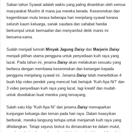
a
h
hr
o
h
Saban tahun Syawal adalah waktu yang paling dinantikan oleh semua
c
at
e
p
ar
masyarakat Muslim di mana jua mereka berada. Keseronokan dan
e
s
a
y
e
kegembiraan mula terasa beberapa hari menjelang syawal kerana
seluruh kaum keluarga, sanak saudara dan sahabat handai
b
A
d
Li
berkumpul untuk bermaafan dan menyambut detik manis ini
o
p
s
n
bersama-sama.
o
p
k
Sudah menjadi lumrah
Minyak Jagung
Daisy
dan
Marjerin
Daisy
k
menjadi pilihan utama pengguna untuk penyediaan kuih raya yang
lazat. Pada tahun ini, jenama
Daisy
akan melakukan sesuatu yang
berbeza dengan membawa keseronokan dan keriangan kepada
pengguna menjelang syawal ini. Jenama
Daisy
telah menerbitkan 4
buah klip video pendek yang mencuit hati bertajuk ‘Kuih Apa Ni?’ dan
3 video penyediaan kuih raya yang lazat, lagi kreatif dan mudah
untuk disediakan buat mereka yang tersayang.
Salah satu klip “Kuih Apa Ni” dari jenama
Daisy
memaparkan
kunjungan keluarga dan teman pada hari raya. Dalam keasyikan
berborak, mereka langsung terlupa untuk menjamah kuih raya yang
dihidangkan. Tetapi sejurus biskut itu dimasukkan ke dalam mulut,