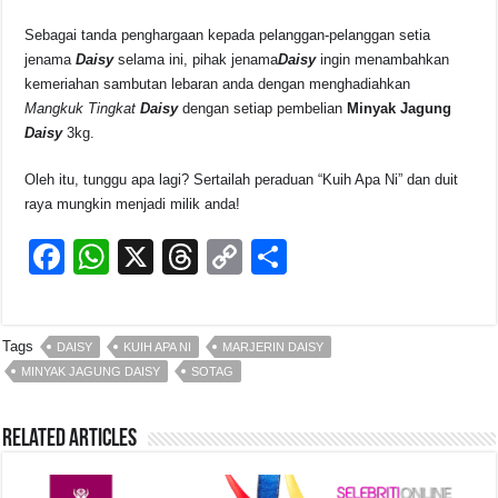
Sebagai tanda penghargaan kepada pelanggan-pelanggan setia
jenama
Daisy
selama ini, pihak jenama
Daisy
ingin menambahkan
kemeriahan sambutan lebaran anda dengan menghadiahkan
Mangkuk Tingkat
Daisy
dengan setiap pembelian
Minyak Jagung
Daisy
3kg.
Oleh itu, tunggu apa lagi? Sertailah peraduan “Kuih Apa Ni” dan duit
raya mungkin menjadi milik anda!
F
W
X
T
C
S
a
h
hr
o
h
c
at
e
p
ar
Tags
DAISY
KUIH APA NI
MARJERIN DAISY
e
s
a
y
e
MINYAK JAGUNG DAISY
SOTAG
b
A
d
Li
o
p
s
n
Related Articles
o
p
k