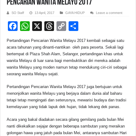
PENCARIAN WANITA MELAYU 2017
SO Staff
13 April, 2017
GAYA HIDUP
Leave a comment
F
W
X
T
C
S
a
h
hr
o
h
Pertandingan Pencarian Wanita Melayu 2017 kembali sebagai satu
c
at
e
p
ar
acara tahunan yang dinanti-nantikan oleh para peserta. Sekali lagi
e
s
a
y
e
bertempat di Plaza Shah Alam, Selangor, pertandingan khas untuk
wanita Melayu di luar sana bagi membuktikan diri mereka adalah
b
A
d
Li
wanita Melayu yang moden namun tetap mendukung ciri-ciri sebagai
o
p
s
n
seorang wanita Melayu sejati.
o
p
k
Pertandingan Pencarian Wanita Melayu 2017 juga bertujuan untuk
k
menonjolkan wanita Melayu yang berjaya dalam dunia alaf baharu
tetapi tetap mengingati dan seterusnya, mewarisi budaya dan tradisi
kemelayuan yang tidak lapuk dek hujan, tidak lekang dek panas.
Acara yang bakal diadakan secara gilang gemilang pada bulan Mei
nanti dikekalkan sejajar dengan beberapa sambutan yang meraikan
golongan hawa yang jatuh pada bulan Mei, antaranya sambutan Hari