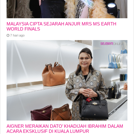
MALAYSIA CIPTA SEJARAH ANJUR MRS MS EARTH
WORLD FINALS
7 hari ago
AIGNER MERAIKAN DATO’ KHADIJAH IBRAHIM DALAM
ACARA EKSKLUSIF DI KUALA LUMPUR