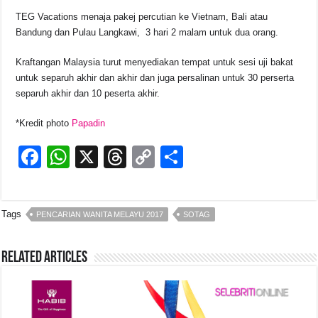
TEG Vacations menaja pakej percutian ke Vietnam, Bali atau
Bandung dan Pulau Langkawi, 3 hari 2 malam untuk dua orang.
Kraftangan Malaysia turut menyediakan tempat untuk sesi uji bakat
untuk separuh akhir dan akhir dan juga persalinan untuk 30 perserta
separuh akhir dan 10 peserta akhir.
*Kredit photo
Papadin
F
W
X
T
C
S
a
h
hr
o
h
c
at
e
p
ar
Tags
PENCARIAN WANITA MELAYU 2017
SOTAG
e
s
a
y
e
b
A
d
Li
Related Articles
o
p
s
n
o
p
k
k