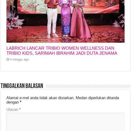
LABRICH LANCAR TRIBIO WOMEN WELLNESS DAN
TRIBIO KIDS, SARIMAH IBRAHIM JADI DUTA JENAMA
4 minggu ago
Tinggalkan Balasan
Alamat e-mel anda tidak akan disiarkan.
Medan diperlukan ditanda
dengan
*
Ulasan
*