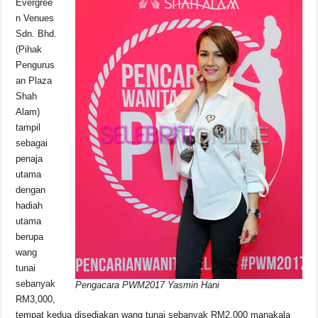
Evergree
n Venues
Sdn. Bhd.
(Pihak
Pengurus
an Plaza
Shah
Alam)
tampil
sebagai
penaja
utama
dengan
hadiah
utama
berupa
wang
tunai
sebanyak
Pengacara PWM2017 Yasmin Hani
RM3,000,
tempat kedua disediakan wang tunai sebanyak RM2,000 manakala