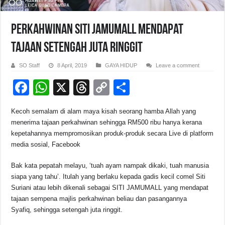
Perkahwinan SITI JAMUMALL Mendapat
Tajaan Setengah Juta Ringgit
SO Staff
8 April, 2019
GAYA HIDUP
Leave a comment
F
W
X
T
C
S
a
h
hr
o
h
Kecoh semalam di alam maya kisah seorang hamba Allah yang
c
at
e
p
ar
menerima tajaan perkahwinan sehingga RM500 ribu hanya kerana
e
s
a
y
e
kepetahannya mempromosikan produk-produk secara Live di platform
media sosial, Facebook
b
A
d
Li
o
p
s
n
Bak kata pepatah melayu, ‘tuah ayam nampak dikaki, tuah manusia
siapa yang tahu’. Itulah yang berlaku kepada gadis kecil comel Siti
o
p
k
Suriani atau lebih dikenali sebagai SITI JAMUMALL yang mendapat
k
tajaan sempena majlis perkahwinan beliau dan pasangannya
Syafiq, sehingga setengah juta ringgit.