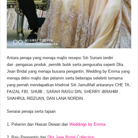
Antara penaja yang menaja majlis resepsi Siti Suriani terdiri
dari pengasas produk, pemilik butik serta pengusaha seperti Dlia
Jean Bridal yang menaja busana pengantin, Wedding by Emma yang
menaja deko majlis dan pelamin serta beberapa selebriti ternama
yang pernah mendapatkan khidmat Siti JamuMall antaranye CHE TA,
FAIZAL FBI, SHUlB , SARAH RAlSU DIN, SHERRY iBRAHlM ,
SHAHRUL RlDZUAN, DAN LANA NORDIN .
Senarai penaja serta tajaan:
Pelamin dan Hiasan Dewan dari
Weddings by Emma
Baju Pengantin dari
Dlia Jane Bridal Collection