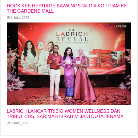
HOCK KEE HERITAGE BAWA NOSTALGIA KOPITIAM KE
THE GARDENS MALL
8 Julai, 2026
LABRICH LANCAR TRIBIO WOMEN WELLNESS DAN
TRIBIO KIDS, SARIMAH IBRAHIM JADI DUTA JENAMA
7 Julai, 2026