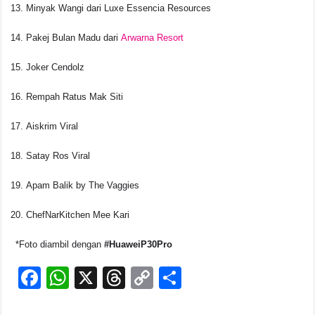
Minyak Wangi dari Luxe Essencia Resources
Pakej Bulan Madu dari
Arwarna Resort
Joker Cendolz
Rempah Ratus Mak Siti
Aiskrim Viral
Satay Ros Viral
Apam Balik by The Vaggies
ChefNarKitchen Mee Kari
*Foto diambil dengan
#HuaweiP30Pro
F
W
X
T
C
S
a
h
hr
o
h