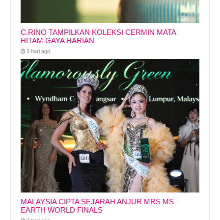
C.RINO TAMPILKAN KOLEKSI CERMIN MATA
HITAM GAYA HARIAN
3 hari ago
MALAYSIA CIPTA SEJARAH ANJUR MRS MS
EARTH WORLD FINALS