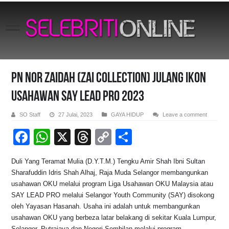
Pn Nor Zaidah (Zai Collection) Julang Ikon
Usahawan SAY LEAD PRO 2023
SO Staff
27 Julai, 2023
GAYA HIDUP
Leave a comment
F
W
X
T
C
S
a
h
hr
o
h
Duli Yang Teramat Mulia (D.Y.T.M.) Tengku Amir Shah Ibni Sultan
c
at
e
p
ar
Sharafuddin Idris Shah Alhaj, Raja Muda Selangor membangunkan
e
s
a
y
e
usahawan OKU melalui program Liga Usahawan OKU Malaysia atau
SAY LEAD PRO melalui Selangor Youth Community (SAY) disokong
b
A
d
Li
oleh Yayasan Hasanah. Usaha ini adalah untuk membangunkan
o
p
s
n
usahawan OKU yang berbeza latar belakang di sekitar Kuala Lumpur,
Selangor, Putrajaya dan Negeri Sembilan melalui program