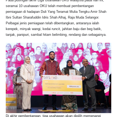
Pada pusingan akhir Liga Usahawan OKU Malaysia pada hari ini,
seramai 10 usahawan OKU telah membuat pembentangan
perniagaan di hadapan Duli Yang Teramat Mulia Tengku Amir Shah
Ibni Sultan Sharafuddin Idris Shah Alhaj, Raja Muda Selangor.
Pelbagai jenis perniagaan telah dibentangkan, antaranya ialah
kerepek, minyak wangi, kedai runcit, jahitan baju dan beg batik,
tanjak, panipuri, sambal hitam belimbing, rendang dan sebagainya.
Di akhir pembentangan, tiga usahawan akan dipilih memenangi