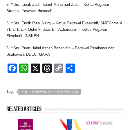
2. YBrs. Encik Zadil Hanief Mohamad Zaidi – Ketua Pegawai
Strategi, Yayasan Hasanah
3. YBrs. Encik Rizal Nainy – Ketua Pegawai Eksekutif, SMECorps 4.
YBrs. Encik Muhd Firdaus Bin Azharuddin – Ketua Pegawai
Eksekutif, INSKEN
5. YBrs. Puan Hairul Azrien Baharudin – Pegawai Pembangunan
Usahawan, DDEC, MARA
F
W
X
T
C
S
a
h
hr
o
h
c
at
e
p
ar
Tags
IKON USAHAWAN SAY LEAD PRO 2023
e
s
a
y
e
b
A
d
Li
Related Articles
o
p
s
n
o
p
k