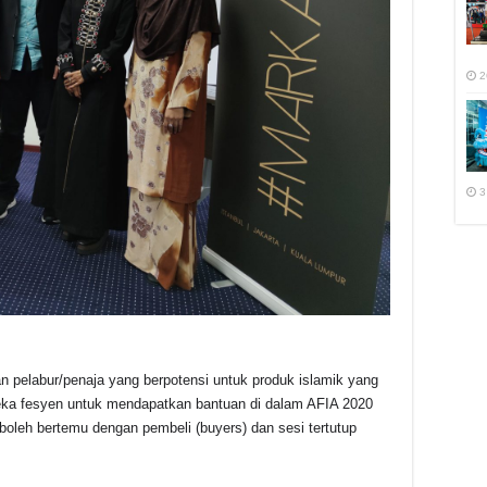
2
3
n pelabur/penaja yang berpotensi untuk produk islamik yang
reka fesyen untuk mendapatkan bantuan di dalam AFIA 2020
oleh bertemu dengan pembeli (buyers) dan sesi tertutup