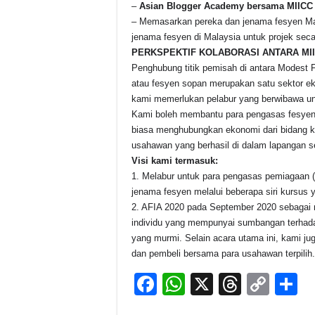
–
Asian Blogger Academy bersama MIICC
– Memasarkan pereka dan jenama fesyen Mal
jenama fesyen di Malaysia untuk projek seca
PERKSPEKTIF KOLABORASI ANTARA MII
Penghubung titik pemisah di antara Modest
atau fesyen sopan merupakan satu sektor ek
kami memerlukan pelabur yang berwibawa unt
Kami boleh membantu para pengasas fesyen 
biasa menghubungkan ekonomi dari bidang kr
usahawan yang berhasil di dalam lapangan sen
Visi kami termasuk:
1. Melabur untuk para pengasas pemiagaan 
jenama fesyen melalui beberapa siri kursus y
2. AFIA 2020 pada September 2020 sebagai m
individu yang mempunyai sumbangan terhadap
yang murmi. Selain acara utama ini, kami j
dan pembeli bersama para usahawan terpilih.
F
W
X
T
C
S
a
h
hr
o
h