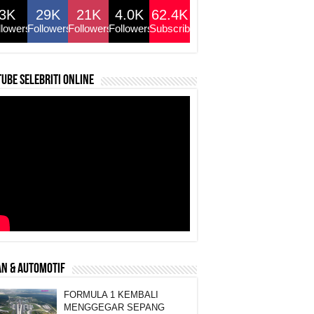
3K
29K
21K
4.0K
62.4K
llowers
Followers
Followers
Followers
Subscribers
ube selebriti online
N & AUTOMOTIF
FORMULA 1 KEMBALI
MENGGEGAR SEPANG