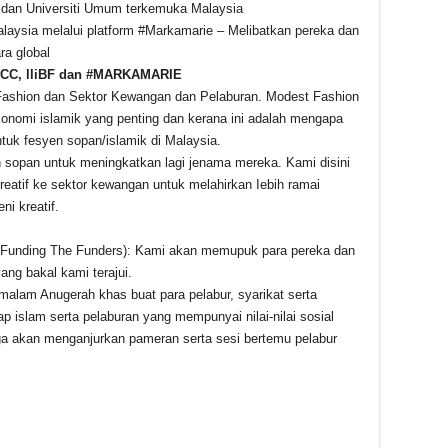
dan Universiti Umum terkemuka Malaysia
aysia melalui platform #Markamarie – Melibatkan pereka dan
ra global
CC, lliBF dan #MARKAMARIE
 Fashion dan Sektor Kewangan dan Pelaburan. Modest Fashion
onomi islamik yang penting dan kerana ini adalah mengapa
uk fesyen sopan/islamik di Malaysia.
sopan untuk meningkatkan lagi jenama mereka. Kami disini
eatif ke sektor kewangan untuk melahirkan Iebih ramai
i kreatif.
(Funding The Funders): Kami akan memupuk para pereka dan
ang bakal kami terajui.
alam Anugerah khas buat para pelabur, syarikat serta
 islam serta pelaburan yang mempunyai nilai-nilai sosial
uga akan menganjurkan pameran serta sesi bertemu pelabur