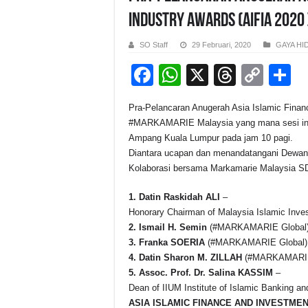
Industry Awards (AIFIA 2020
SO Staff
29 Februari, 2020
GAYA HI
F
W
X
T
C
S
a
h
hr
o
h
Pra-Pelancaran Anugerah Asia Islamic Finan
c
at
e
p
a
#MARKAMARIE Malaysia yang mana sesi ini 
e
s
a
y
e
Ampang Kuala Lumpur pada jam 10 pagi.
Diantara ucapan dan menandatangani Dewan
b
A
d
Li
Kolaborasi bersama Markamarie Malaysia S
o
p
s
n
1. Datin Raskidah ALI
–
o
p
k
Honorary Chairman of Malaysia Islamic Inv
k
2. Ismail H. Semin
(#MARKAMARIE Global)
3. Franka SOERIA
(#MARKAMARIE Global)
4. Datin Sharon M. ZILLAH
(#MARKAMARIE 
5. Assoc. Prof. Dr. Salina KASSIM
–
Dean of IIUM Institute of Islamic Banking and
ASIA ISLAMIC FINANCE AND INVESTMEN