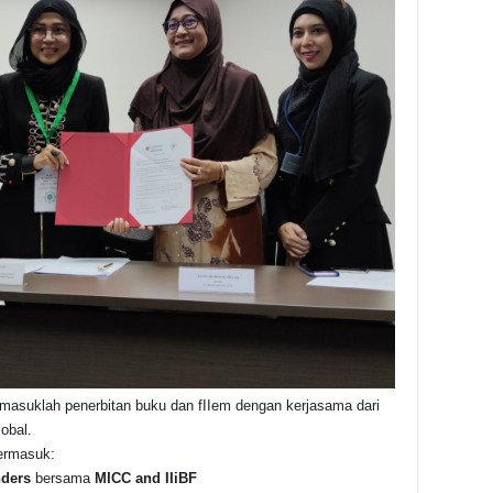
rmasuklah penerbitan buku dan fIIem dengan kerjasama dari
obal.
ermasuk:
nders
bersama
MICC
and IIiBF