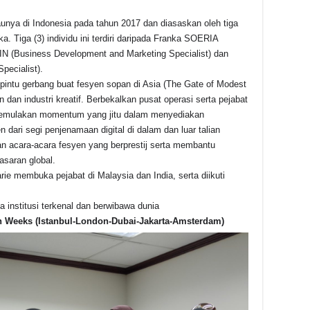
nya di Indonesia pada tahun 2017 dan diasaskan oleh tiga
a. Tiga (3) individu ini terdiri daripada Franka SOERIA
IN (Business Development and Marketing Specialist) dan
ecialist).
intu gerbang buat fesyen sopan di Asia (The Gate of Modest
 dan industri kreatif. Berbekalkan pusat operasi serta pejabat
 memulakan momentum yang jitu dalam menyediakan
dari segi penjenamaan digital di dalam dan luar talian
nan acara-acara fesyen yang berprestij serta membantu
asaran global.
e membuka pejabat di Malaysia dan India, serta diikuti
 institusi terkenal dan berwibawa dunia
on Weeks (Istanbul-London-Dubai-Jakarta-Amsterdam)