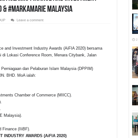
 ) & #Markamarie Malaysia
DUP
Leave a comment
2
ce and Investment Industry Awards (AiFIA 2020) bersama
r
di Lokasi Conference Room, Menara Citybank, Jalan
 Perniagaan dan Pelaburan Islam Malaysia (DPPIM)
DN. BHD. MoA ialah:
estments Chamber of Commerce (MIICC).
.
.
Malaysia).
 Finance (IIiBF).
T INDUSTRY AWARDS (AiFIA 2020)