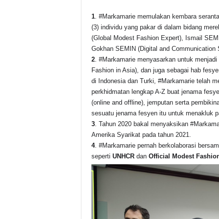
1
. #Markamarie memulakan kembara serantau
(3) individu yang pakar di dalam bidang merek
(Global Modest Fashion Expert), Ismail SEM
Gokhan SEMIN (Digital and Communication Sp
2
. #Markamarie menyasarkan untuk menjadi p
Fashion in Asia), dan juga sebagai hab fesyen
di Indonesia dan Turki, #Markamarie telah
perkhidmatan lengkap A-Z buat jenama fesyen 
(online and offline), jemputan serta pembiki
sesuatu jenama fesyen itu untuk menakluk p
3
. Tahun 2020 bakal menyaksikan #Markamari
Amerika Syarikat pada tahun 2021.
4
. #Markamarie pernah berkolaborasi bersama
seperti
UNHCR
dan
Official Modest Fashi