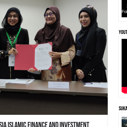
Fo
YouT
SUKA
ia Islamic Finance And Investment