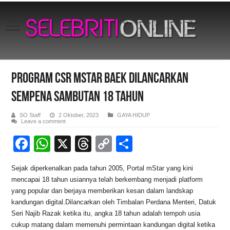
Program CSR MSTAR BAEK Dilancarkan
Sempena Sambutan 18 Tahun
SO Staff
2 Oktober, 2023
GAYA HIDUP
Leave a comment
F
W
X
T
C
S
a
h
hr
o
h
Sejak diperkenalkan pada tahun 2005, Portal mStar yang kini
c
at
e
p
ar
mencapai 18 tahun usiannya telah berkembang menjadi platform
e
s
a
y
e
yang popular dan berjaya memberikan kesan dalam landskap
kandungan digital.Dilancarkan oleh Timbalan Perdana Menteri, Datuk
b
A
d
Li
Seri Najib Razak ketika itu, angka 18 tahun adalah tempoh usia
o
p
s
n
cukup matang dalam memenuhi permintaan kandungan digital ketika