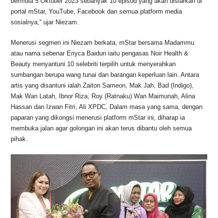
bermula 5 Oktober 2023 sebanyak 10 episod yang akan disiarkan di
portal mStar, YouTube, Facebook dan semua platform media
sosialnya,” ujar Niezam.
Menerusi segmen ini Niezam berkata, mStar bersama Madammu
atau nama sebenar Eriyca Baiduri iaitu pengasas Noir Health &
Beauty menyantuni 10 selebriti terpilih untuk menyerahkan
sumbangan berupa wang tunai dan barangan keperluan lain. Antara
artis yang disantuni ialah Zaiton Sameon, Mak Jah, Bad (Indigo),
Mak Wan Latah, Ibnor Riza, Roy (Ratnaku) Wan Maimunah, Alina
Hassan dan Izwan Fitri, Ali XPDC, Dalam masa yang sama, dengan
paparan yang dikongsi menerusi platform mStar ini, diharap ia
membuka jalan agar golongan ini akan terus dibantu oleh semua
pihak.