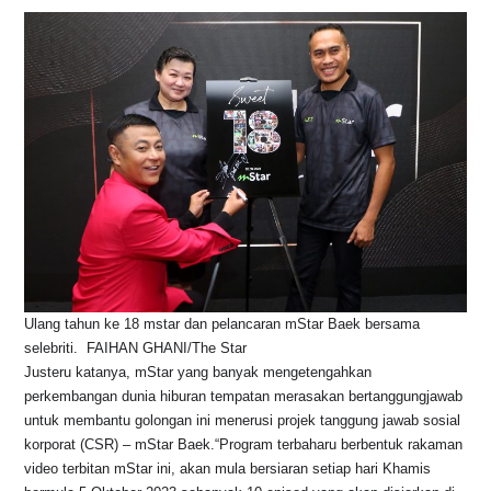
Ulang tahun ke 18 mstar dan pelancaran mStar Baek bersama
selebriti.  FAIHAN GHANI/The Star
Justeru katanya, mStar yang banyak mengetengahkan
perkembangan dunia hiburan tempatan merasakan bertanggungjawab
untuk membantu golongan ini menerusi projek tanggung jawab sosial
korporat (CSR) – mStar Baek.“Program terbaharu berbentuk rakaman
video terbitan mStar ini, akan mula bersiaran setiap hari Khamis