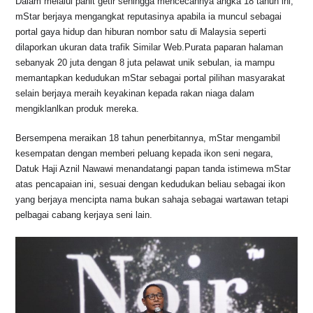
Dalam melalui pahit getir sehingga mencecahnya angka 18 tahun ini,
mStar berjaya mengangkat reputasinya apabila ia muncul sebagai
portal gaya hidup dan hiburan nombor satu di Malaysia seperti
dilaporkan ukuran data trafik Similar Web.Purata paparan halaman
sebanyak 20 juta dengan 8 juta pelawat unik sebulan, ia mampu
memantapkan kedudukan mStar sebagai portal pilihan masyarakat
selain berjaya meraih keyakinan kepada rakan niaga dalam
mengiklanlkan produk mereka.
Bersempena meraikan 18 tahun penerbitannya, mStar mengambil
kesempatan dengan memberi peluang kepada ikon seni negara,
Datuk Haji Aznil Nawawi menandatangi papan tanda istimewa mStar
atas pencapaian ini, sesuai dengan kedudukan beliau sebagai ikon
yang berjaya mencipta nama bukan sahaja sebagai wartawan tetapi
pelbagai cabang kerjaya seni lain.