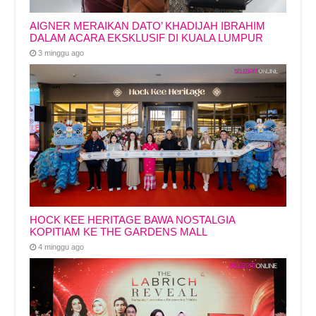
AIGNER MERAIKAN DATO’ KHADIJAH IBRAHIM
DALAM ACARA EKSKLUSIF DI KUALA LUMPUR
3 minggu ago
HOCK KEE HERITAGE BAWA NOSTALGIA
KOPITIAM KE THE GARDENS MALL
4 minggu ago