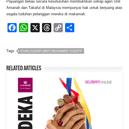
Pejuangan beliau secara keseluruhan membuktikan setiap agen Unit
Amanah dan Takaful di Malaysia mempunyai hak untuk berjuang atas
segala tuduhan pelanggan mereka di makamah.
F
W
X
T
C
S
a
h
hr
o
h
c
at
e
p
ar
Tags
PUAN ZURIATI BINTI MOHAMED YUSOFF
e
s
a
y
e
b
A
d
Li
Related Articles
o
p
s
n
o
p
k
k