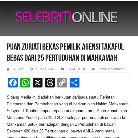
Puan Zuriati Bekas Pemilik Agensi Takaful
Bebas Dari 25 Pertuduhan Di Mahkamah
SO Staff
21 Mac, 2023
GAYA HIDUP
Leave a comment
F
W
X
T
C
S
a
h
hr
o
h
Sidang Media ini diadakan berikutan daripada suatu Perintah
c
at
e
p
ar
Pelepasan dan Pembebasan yang di berikan oleh Hakim Mahkamah
e
s
a
y
e
Sesyen di Kuala Lumpur kepada anakguam kami, Puan Zuriati binti
Mohamed Yusoff pada 10.3.2023 selepas pertama kali di bawah ke
b
A
d
Li
Mahkamah untuk berhadapan dengan 1 Pertuduhan di bawah
o
p
s
n
Seksyen 420 dan 25 Pertuduhan di bawah AMLA yang mana
keseluruhannya telah dibicarakan bersama selepas pertuduhan