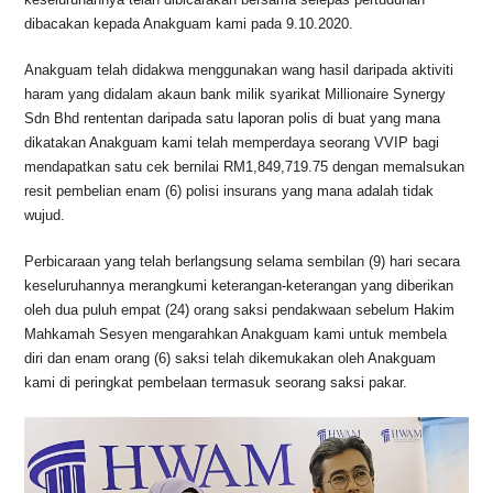
o
p
k
dibacakan kepada Anakguam kami pada 9.10.2020.
k
Anakguam telah didakwa menggunakan wang hasil daripada aktiviti
haram yang didalam akaun bank milik syarikat Millionaire Synergy
Sdn Bhd rententan daripada satu laporan polis di buat yang mana
dikatakan Anakguam kami telah memperdaya seorang VVIP bagi
mendapatkan satu cek bernilai RM1,849,719.75 dengan memalsukan
resit pembelian enam (6) polisi insurans yang mana adalah tidak
wujud.
Perbicaraan yang telah berlangsung selama sembilan (9) hari secara
keseluruhannya merangkumi keterangan-keterangan yang diberikan
oleh dua puluh empat (24) orang saksi pendakwaan sebelum Hakim
Mahkamah Sesyen mengarahkan Anakguam kami untuk membela
diri dan enam orang (6) saksi telah dikemukakan oleh Anakguam
kami di peringkat pembelaan termasuk seorang saksi pakar.