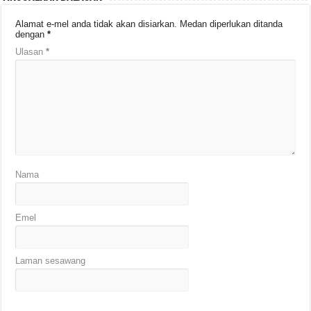
Alamat e-mel anda tidak akan disiarkan.
Medan diperlukan ditanda
dengan
*
Ulasan
*
Nama
Emel
Laman sesawang