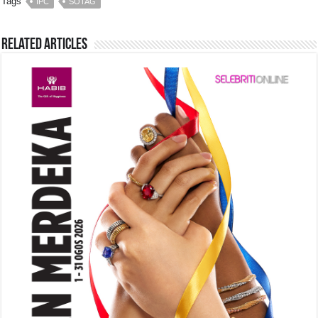
Tags
IPC
SOTAG
e
s
a
y
e
b
A
d
Li
Related Articles
o
p
s
n
o
p
k
k