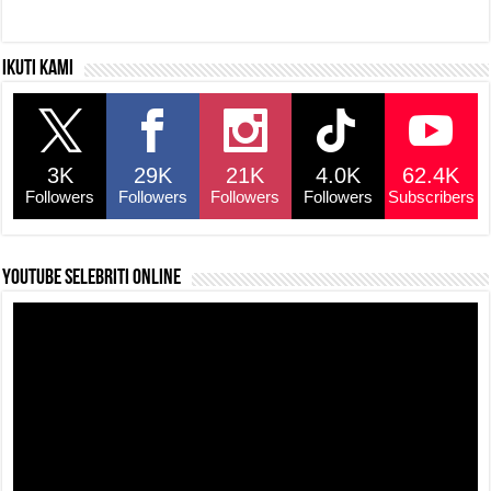
Ikuti kami
3K
29K
21K
4.0K
62.4K
Followers
Followers
Followers
Followers
Subscribers
YouTube selebriti online