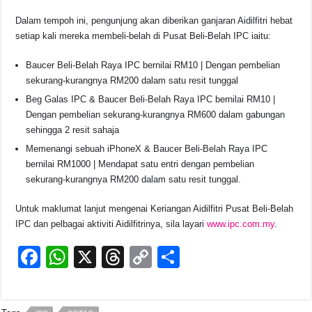
Dalam tempoh ini, pengunjung akan diberikan ganjaran Aidilfitri hebat
setiap kali mereka membeli-belah di Pusat Beli-Belah IPC iaitu:
Baucer Beli-Belah Raya IPC bernilai RM10 | Dengan pembelian
sekurang-kurangnya RM200 dalam satu resit tunggal
Beg Galas IPC & Baucer Beli-Belah Raya IPC bernilai RM10 |
Dengan pembelian sekurang-kurangnya RM600 dalam gabungan
sehingga 2 resit sahaja
Memenangi sebuah iPhoneX & Baucer Beli-Belah Raya IPC
bernilai RM1000 | Mendapat satu entri dengan pembelian
sekurang-kurangnya RM200 dalam satu resit tunggal.
Untuk maklumat lanjut mengenai Keriangan Aidilfitri Pusat Beli-Belah
IPC dan pelbagai aktiviti Aidilfitrinya, sila layari
www.ipc.com.my
.
F
W
X
T
C
S
a
h
hr
o
h
c
at
e
p
ar