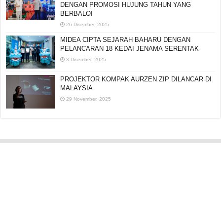
DENGAN PROMOSI HUJUNG TAHUN YANG
BERBALOI
26 Disember, 2025
MIDEA CIPTA SEJARAH BAHARU DENGAN
PELANCARAN 18 KEDAI JENAMA SERENTAK
3 Disember, 2025
PROJEKTOR KOMPAK AURZEN ZIP DILANCAR DI
MALAYSIA
29 November, 2025
Editorial:
cipotredz@gmail.com
atau
hi@selebritionline.com
Untuk liputan media, kolaborasi atau penghantaran siaran akhbar, hubungi
kami di alamat e-mel di atas.
© Selebriti Online 2012–2026. Semua hak cipta terpelihara.