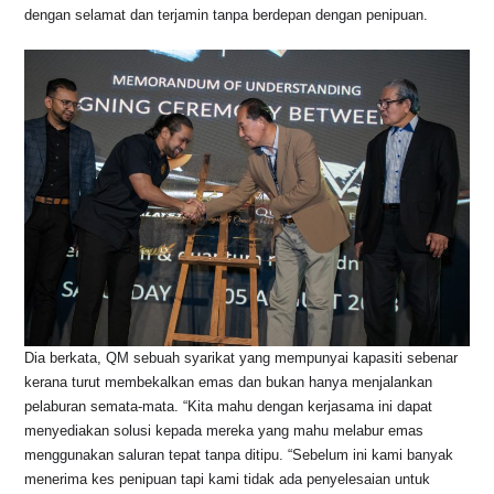
o
p
s
n
dengan selamat dan terjamin tanpa berdepan dengan penipuan.
o
p
k
k
Dia berkata, QM sebuah syarikat yang mempunyai kapasiti sebenar
kerana turut membekalkan emas dan bukan hanya menjalankan
pelaburan semata-mata. “Kita mahu dengan kerjasama ini dapat
menyediakan solusi kepada mereka yang mahu melabur emas
menggunakan saluran tepat tanpa ditipu. “Sebelum ini kami banyak
menerima kes penipuan tapi kami tidak ada penyelesaian untuk