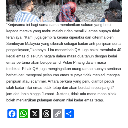
“Kerjasama ini bagi sama-sama memberikan saluran yang betul
kepada mereka yang mahu melabur dan memiliki emas supaya tidak
teraniaya. “Kami juga gembira kerana diperakui dan diterima oleh
Semboyan Malaysia yang dikenali sebagai badan anti penipuan serta
penganiayaan,” katanya. Lim menambah QM juga bakal membuka 40
kedai emas di seluruh negara dalam masa dua tahun dengan kedai
emas pertama akan beroperasi di Pulau Pinang dalam masa
terdekat. Pihak QM juga mengingatkan orang ramao supaya sentiasa
berhati-hati mengenai pelaburan emas supaya tidak menjadi mangsa
penipuan atau scammer. Antara perkara yang perlu diambil peduli
ialah kadar nilai emas tidak tetap dan akan berubah sepanjang 24
jam dari Isnin hingga Jumaat. Justeru, tidak ada mana-mana pihak
boleh menjanjikan pulangan dengan nilai kadar emas tetap.
F
W
X
T
C
S
a
h
hr
o
h