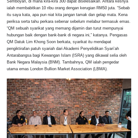
Semboyan, di mana kira-kira 300 dapat diselesaikan. Antara kesnya
ialah membabitkan 10 ribu orang dengan kerugian RM50 juta. “Sebab
itu saya kata, apa pun niat kita jangan tamak dan gelap mata. Kena
periksa serta tahu perkara sebenar sebelum melabur termasuk emas.
“QM sebuah syarikat yang memang dijamin dan turut mempunyai
hubungan baik dengan bank-bank di negara ini,” katanya. Pengasas
QM Datuk Lim Khong Soon berkata, syarikat itu mendapat
pengiktirafan patuh syariah dari Akademi Penyelidikan Syari’ah
Antarabangsa bagi Kewangan Islam (ISRA) yang dikawal selia oleh
Bank Negara Malaysia (BNM). Tambahnya, QM ialah pengedar
utama emas London Bullion Market Association (LBMA).