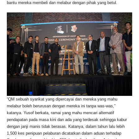
bantu mereka membeli dan melabur dengan pihak yang betul.
“QM sebuah syarikat yang dipercayai dan mereka yang mahu
melabur boleh berurusan dengan mereka ini tanpa was-was,”
katanya. Yusof berkata, ramai yang mahu mencari alternatif
pendapatan pada masa kini dan ada yang terdesak sehingga kabur
dengan janji manis tidak berasas. Katanya, dalam tahun lalu lebih
1,500 kes penipuan pelaburan dicatatkan dalam aduan terhadap