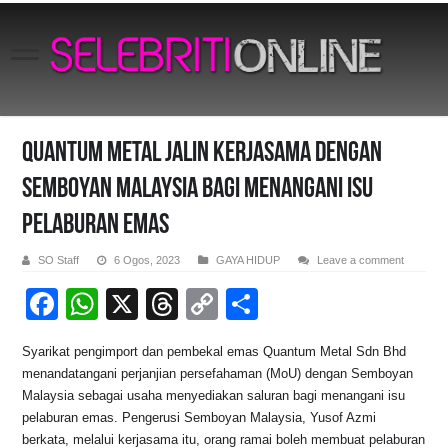
Quantum Metal Jalin Kerjasama Dengan
Semboyan Malaysia bagi menangani isu
pelaburan emas
SO Staff
6 Ogos, 2023
GAYA HIDUP
Leave a comment
F
W
X
T
C
S
a
h
hr
o
h
Syarikat pengimport dan pembekal emas Quantum Metal Sdn Bhd
c
at
e
p
ar
menandatangani perjanjian persefahaman (MoU) dengan Semboyan
e
s
a
y
e
Malaysia sebagai usaha menyediakan saluran bagi menangani isu
pelaburan emas. Pengerusi Semboyan Malaysia, Yusof Azmi
b
A
d
Li
berkata, melalui kerjasama itu, orang ramai boleh membuat pelaburan