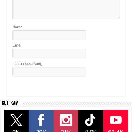
Nama
Emel
Laman sesawang
Ikuti kami
3K
29K
21K
4.0K
62.4K