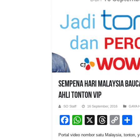
Sempena HARI MALAYSIA Bauc
Ahli tonton VIP
SO Staff
16 September, 2016
GAYA 
F
W
X
T
C
S
a
h
hr
o
h
Portal video nombor satu Malaysia, tonton, 
c
at
e
p
a