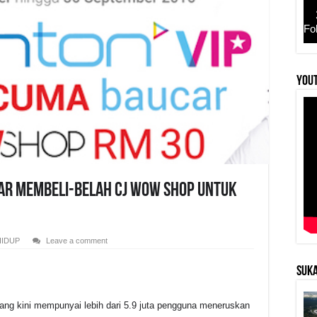
Fo
YouT
ar Membeli-belah CJ WOW SHOP Untuk
HIDUP
Leave a comment
SUKA
yang kini mempunyai lebih dari 5.9 juta pengguna meneruskan
r