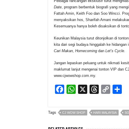
Pelbagai rancangan eksklusif turut menghias
Date
, program berbentuk biografi yang mengi
Fattah Amin, Keith Foo dan Soo Wincci. Pro
menyaksikan hos, Sharifah Amani melakukan p
Kesemuanya hanya boleh disaksikan di tont
Keunikan Malaysia turut ditonjolkan di ton
kita dari segi budaya hinggalah ke hidangan
Cari Makan, Homecoming
dan
Let’s Cycle.
Jangan lepaskan peluang untuk nikmati kesit
maklumat lanjut mengenai tonton VIP dan C
www.cjwowshop.com.my.
F
W
X
T
C
S
a
h
hr
o
h
c
at
e
p
a
Tags
CJ WOW SHOP
HARI MALAYSIA
S
e
s
a
y
e
b
A
d
Li