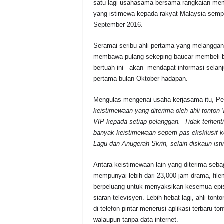
satu lagi usahasama bersama rangkaian mem
e
s
a
y
e
yang istimewa kepada rakyat Malaysia sempe
September 2016.
b
A
d
Li
o
p
s
n
Seramai seribu ahli pertama yang melanggan
membawa pulang sekeping baucar membeli-b
o
p
k
bertuah ini akan mendapat informasi selanj
k
pertama bulan Oktober hadapan.
Mengulas mengenai usaha kerjasama itu, Pe
keistimewaan yang diterima oleh ahli tonton
VIP kepada setiap pelanggan. Tidak terhenti
banyak keistimewaan seperti pas eksklusif 
Lagu dan Anugerah Skrin, selain diskaun ist
Antara keistimewaan lain yang diterima seba
mempunyai lebih dari 23,000 jam drama, file
berpeluang untuk menyaksikan kesemua episo
siaran televisyen. Lebih hebat lagi, ahli t
di telefon pintar menerusi aplikasi terbaru 
walaupun tanpa data internet.