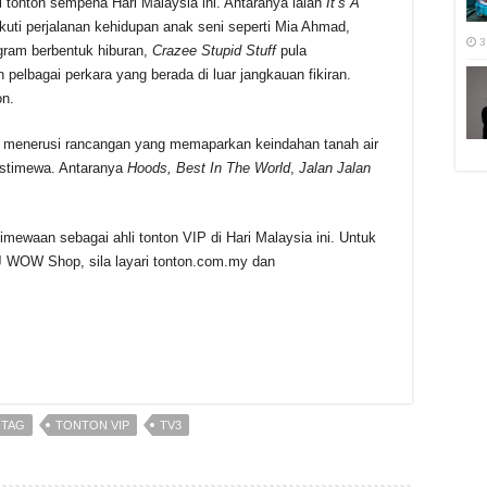
i tonton sempena Hari Malaysia ini. Antaranya ialah
It’s A
kuti perjalanan kehidupan anak seni seperti Mia Ahmad,
3
gram berbentuk hiburan,
Crazee Stupid Stuff
pula
elbagai perkara yang berada di luar jangkauan fikiran.
on.
ton menerusi rancangan yang memaparkan keindahan tanah air
 istimewa. Antaranya
Hoods, Best In The World
,
Jalan Jalan
imewaan sebagai ahli tonton VIP di Hari Malaysia ini. Untuk
J WOW Shop, sila layari tonton.com.my dan
r
OTAG
TONTON VIP
TV3