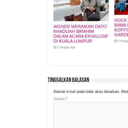
HOCK 
BAWA 
AIGNER MERAIKAN DATO’
KOPIT
KHADIJAH IBRAHIM
GARD
DALAM ACARA EKSKLUSIF
DI KUALA LUMPUR
4 ming
2 minggu ago
Tinggalkan Balasan
Alamat e-mel anda tidak akan disiarkan.
Med
Ulasan
*