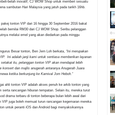
beli-belah inovatif, CJ WOW Shop untuk memberi sesuatu
na sambutan Hari Malaysia yang jatuh pada tarikh 16hb.
 pakej tonton VIP dari 16 hingga 30 September 2016 bakal
elah bernilai RM30 dari CJ WOW Shop. Seribu pelanggan
1
utnya melalui emel yang akan diedarkan pada minggu
ngurus Besar tonton, Ben Jern Loh berkata,
“Ini merupakan
 VIP. Ini adalah janji kami untuk sentiasa memberikan layanan
 setakat itu, pelanggan tonton VIP akan mendapat lebih
ke konsert dan majlis anugerah antaranya Anugerah Juara
imewa ketika berkunjung ke Karnival Jom Heboh.”
gai ahli tonton VIP adalah akses penuh ke arkib tonton yang
m serta rancangan hiburan tempatan. Selain itu, mereka turut
d drama terbaru di tonton beberapa bulan lebih awal dari
onton VIP juga boleh memuat turun rancangan kegemaran mereka
tonton untuk peranti iOS dan Android bagi menyaksikannya