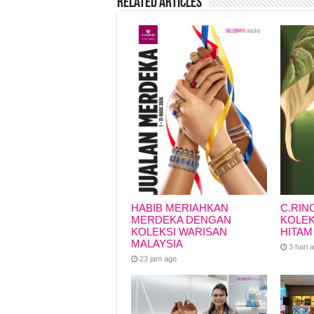
Related Articles
o
p
s
n
o
p
k
k
HABIB MERIAHKAN
C.RIN
MERDEKA DENGAN
KOLEK
KOLEKSI WARISAN
HITAM
MALAYSIA
3 hari 
23 jam ago