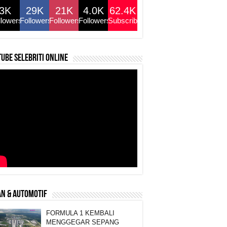
3K
29K
21K
4.0K
62.4K
llowers
Followers
Followers
Followers
Subscribers
ube selebriti online
N & AUTOMOTIF
FORMULA 1 KEMBALI
MENGGEGAR SEPANG