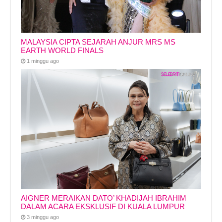
MALAYSIA CIPTA SEJARAH ANJUR MRS MS
EARTH WORLD FINALS
1 minggu ago
AIGNER MERAIKAN DATO’ KHADIJAH IBRAHIM
DALAM ACARA EKSKLUSIF DI KUALA LUMPUR
3 minggu ago