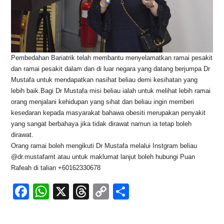
Pembedahan Bariatrik telah membantu menyelamatkan ramai pesakit
dan ramai pesakit dalam dan di luar negara yang datang berjumpa Dr
Mustafa untuk mendapatkan nasihat beliau demi kesihatan yang
lebih baik.Bagi Dr Mustafa misi beliau ialah untuk melihat lebih ramai
orang menjalani kehidupan yang sihat dan beliau ingin memberi
kesedaran kepada masyarakat bahawa obesiti merupakan penyakit
yang sangat berbahaya jika tidak dirawat namun ia tetap boleh
dirawat.
Orang ramai boleh mengikuti Dr Mustafa melalui Instgram beliau
@dr.mustafamt atau untuk maklumat lanjut boleh hubungi Puan
Rafeah di talian +60162330678
F
W
X
T
C
S
a
h
hr
o
h
c
at
e
p
ar