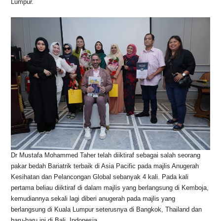
Lumpur.
o
p
s
n
o
p
k
k
Dr Mustafa Mohammed Taher telah diiktiraf sebagai salah seorang
pakar bedah Bariatrik terbaik di Asia Pacific pada majlis Anugerah
Kesihatan dan Pelancongan Global sebanyak 4 kali. Pada kali
pertama beliau diiktiraf di dalam majlis yang berlangsung di Kemboja,
kemudiannya sekali lagi diberi anugerah pada majlis yang
berlangsung di Kuala Lumpur seterusnya di Bangkok, Thailand dan
baru-baru ini di Bali, Indonesia.