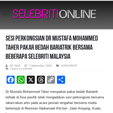
Sesi Perkongsian Dr Mustafa Mohammed
Taher Pakar Bedah Bariatrik Bersama
Beberapa Selebriti Malaysia
SO Staff
5 September, 2023
GAYA HIDUP
Leave a comment
F
W
X
T
C
S
a
h
hr
o
h
Dr Mustafa Mohammed Taher merupakan pakar bedah Bariatrik
c
at
e
p
ar
terbaik di Asia pasifik telah mengadakan sesi perkongsian bersama
e
s
a
y
e
rakan-rakan artis pada acara jamuan tengahari bersama media
bertempat di Restoran Hadramawt Kitchen ,Jalan Ampang, Kuala
b
A
d
Li