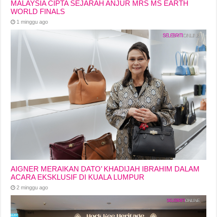
MALAYSIA CIPTA SEJARAH ANJUR MRS MS EARTH
WORLD FINALS
1 minggu ago
AIGNER MERAIKAN DATO’ KHADIJAH IBRAHIM DALAM
ACARA EKSKLUSIF DI KUALA LUMPUR
2 minggu ago