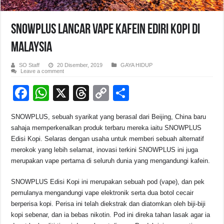
SNOWPLUS Lancar Vape Kafein Ediri Kopi Di
Malaysia
SO Staff
20 Disember, 2019
GAYA HIDUP
Leave a comment
F
W
X
T
C
S
a
h
hr
o
h
SNOWPLUS, sebuah syarikat yang berasal dari Beijing, China baru
c
at
e
p
ar
sahaja memperkenalkan produk terbaru mereka iaitu SNOWPLUS
e
s
a
y
e
Edisi Kopi. Selaras dengan usaha untuk memberi sebuah alternatif
merokok yang lebih selamat, inovasi terkini SNOWPLUS ini juga
b
A
d
Li
merupakan vape pertama di seluruh dunia yang mengandungi kafein.
o
p
s
n
SNOWPLUS Edisi Kopi ini merupakan sebuah pod (vape), dan pek
o
p
k
pemulanya mengandungi vape elektronik serta dua botol cecair
k
berperisa kopi. Perisa ini telah diekstrak dan diatomkan oleh biji-biji
kopi sebenar, dan ia bebas nikotin. Pod ini direka tahan lasak agar ia