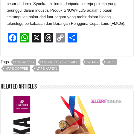
besar di dunia. Syarikat ini terdiri daripada pekerja-pekerja yang
terunggul dalam industri. Produk SNOWPLUS adalah ciptaan
sekumpulan pakar dari luar negara yang mahir dalam bidang
teknologi, perkakasan dan Barangan Pengguna Cepat Laris (FMCG).
F
W
X
T
C
S
a
h
hr
o
h
c
at
e
p
ar
Tags
SNOWPLUS
SNOWPLUS KOPI VAPE
SOTAG
VAPE
e
s
a
y
e
VAPE COFFEE
VAPE KAFEIN
b
A
d
Li
o
p
s
n
Related Articles
o
p
k
k