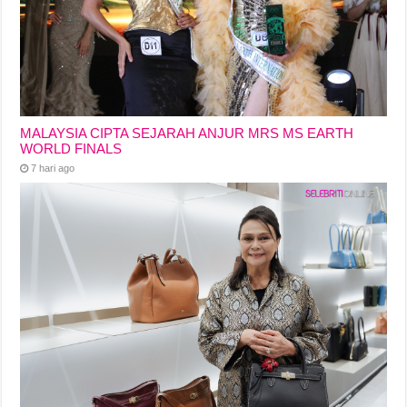
MALAYSIA CIPTA SEJARAH ANJUR MRS MS EARTH
WORLD FINALS
7 hari ago