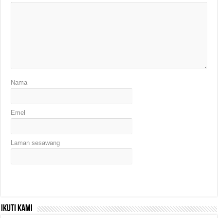
Nama
Emel
Laman sesawang
Ikuti kami