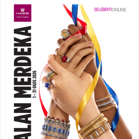
o
p
s
n
o
p
k
k