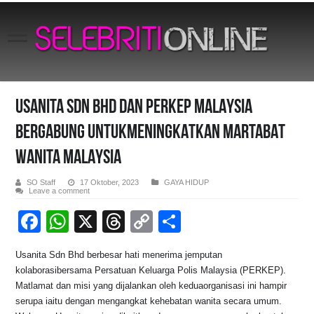
USANITA SDN BHD DAN PERKEP MALAYSIA
BERGABUNG UNTUKMENINGKATKAN MARTABAT
WANITA MALAYSIA
SO Staff
17 Oktober, 2023
GAYA HIDUP
Leave a comment
F
W
X
T
C
S
a
h
hr
o
h
Usanita Sdn Bhd berbesar hati menerima jemputan
c
at
e
p
ar
kolaborasibersama Persatuan Keluarga Polis Malaysia (PERKEP).
e
s
a
y
e
Matlamat dan misi yang dijalankan oleh keduaorganisasi ini hampir
serupa iaitu dengan mengangkat kehebatan wanita secara umum.
b
A
d
Li