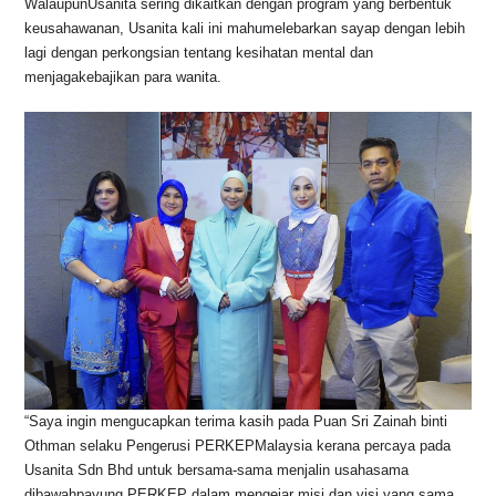
WalaupunUsanita sering dikaitkan dengan program yang berbentuk
o
p
s
n
keusahawanan, Usanita kali ini mahumelebarkan sayap dengan lebih
lagi dengan perkongsian tentang kesihatan mental dan
o
p
k
menjagakebajikan para wanita.
k
“Saya ingin mengucapkan terima kasih pada Puan Sri Zainah binti
Othman selaku Pengerusi PERKEPMalaysia kerana percaya pada
Usanita Sdn Bhd untuk bersama-sama menjalin usahasama
dibawahpayung PERKEP dalam mengejar misi dan visi yang sama