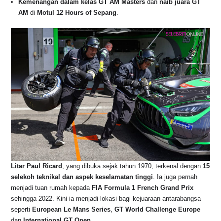
Kemenangan dalam kelas GT AM Masters
dan
naib juara GT
AM
di
Motul 12 Hours of Sepang
.
Litar Paul Ricard
, yang dibuka sejak tahun 1970, terkenal dengan
15
selekoh teknikal dan aspek keselamatan tinggi
. Ia juga pernah
menjadi tuan rumah kepada
FIA Formula 1 French Grand Prix
sehingga 2022. Kini ia menjadi lokasi bagi kejuaraan antarabangsa
seperti
European Le Mans Series
,
GT World Challenge Europe
dan
International GT Open
.