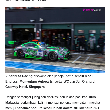
Viper Niza Racing
disokong oleh penaja utama seperti
Motul
,
Endless
,
Momentum Autoparts
, serta
IWC
dan
Jen Orchard
Gateway Hotel, Singapura
.
Dengan semangat juang dan dedikasi penuh dari pasukan
100%
Malaysia
, perlumbaan kali ini menjadi penentu momentum mereka
menuju
penamat podium keseluruhan dalam siri Michelin 24H