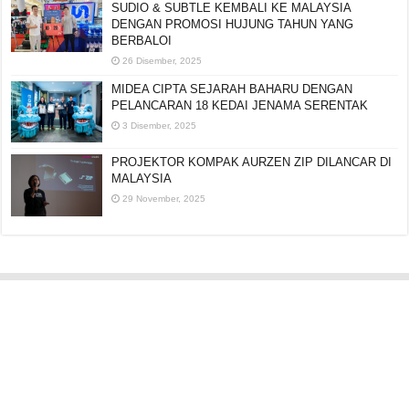
SUDIO & SUBTLE KEMBALI KE MALAYSIA
DENGAN PROMOSI HUJUNG TAHUN YANG
BERBALOI
26 Disember, 2025
MIDEA CIPTA SEJARAH BAHARU DENGAN
PELANCARAN 18 KEDAI JENAMA SERENTAK
3 Disember, 2025
PROJEKTOR KOMPAK AURZEN ZIP DILANCAR DI
MALAYSIA
29 November, 2025
Editorial:
cipotredz@gmail.com
atau
hi@selebritionline.com
Untuk liputan media, kolaborasi atau penghantaran siaran akhbar, hubungi
kami di alamat e-mel di atas.
© Selebriti Online 2012–2026. Semua hak cipta terpelihara.