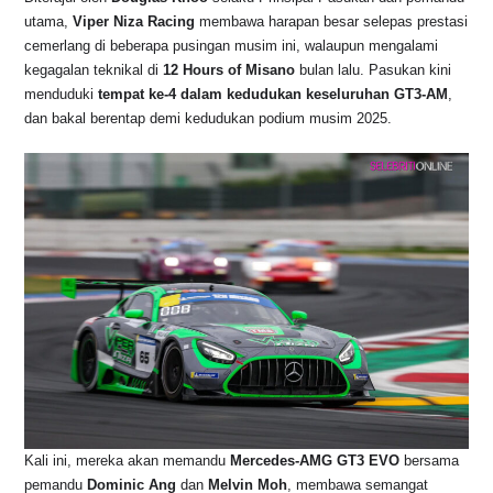
o
p
k
utama,
Viper Niza Racing
membawa harapan besar selepas prestasi
k
cemerlang di beberapa pusingan musim ini, walaupun mengalami
kegagalan teknikal di
12 Hours of Misano
bulan lalu. Pasukan kini
menduduki
tempat ke-4 dalam kedudukan keseluruhan GT3-AM
,
dan bakal berentap demi kedudukan podium musim 2025.
Kali ini, mereka akan memandu
Mercedes-AMG GT3 EVO
bersama
pemandu
Dominic Ang
dan
Melvin Moh
, membawa semangat