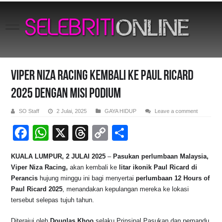
VIPER NIZA RACING KEMBALI KE PAUL RICARD
2025 DENGAN MISI PODIUM
SO Staff
2 Julai, 2025
GAYA HIDUP
Leave a comment
F
W
X
T
C
S
a
h
hr
o
h
KUALA LUMPUR, 2 JULAI 2025
–
Pasukan perlumbaan Malaysia,
c
at
e
p
ar
Viper Niza Racing,
akan kembali ke
litar ikonik Paul Ricard di
e
s
a
y
e
Perancis
hujung minggu ini bagi menyertai
perlumbaan 12 Hours of
Paul Ricard 2025
, menandakan kepulangan mereka ke lokasi
b
A
d
Li
tersebut selepas tujuh tahun.
o
p
s
n
Diterajui oleh
Douglas Khoo
selaku Prinsipal Pasukan dan pemandu