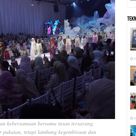
TEK
2
2
ikan kebersamaan bersama insan tersayang.
r pakaian, tetapi lambang kegembiraan dan