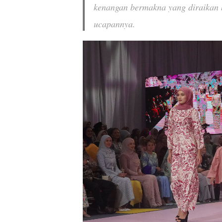
kenangan bermakna yang diraikan 
ucapannya
.