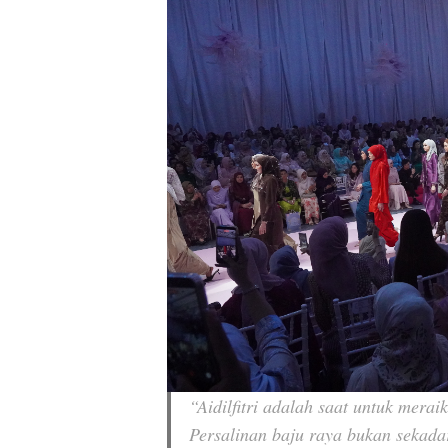
“Aidilfitri adalah saat untuk mera
Persalinan baju raya bukan sekada