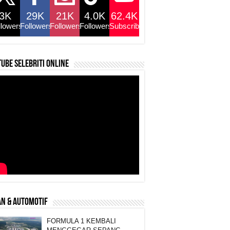
3K
29K
21K
4.0K
62.4K
llowers
Followers
Followers
Followers
Subscribers
ube selebriti online
N & AUTOMOTIF
FORMULA 1 KEMBALI