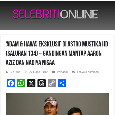
‘Adam & Hawa’ Eksklusif Di Astro Mustika HD
(Saluran 134) ~ Gandingan mantap Aaron
Aziz dan Nadiya Nisaa
SO Staff
27 Ogos, 2012
Pelbagai
Leave a comment
F
W
X
T
C
S
a
h
hr
o
h
c
at
e
p
ar
e
s
a
y
e