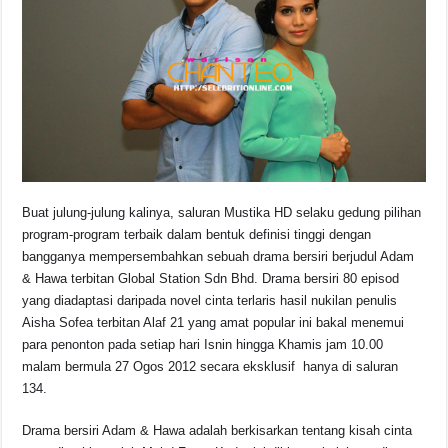
b
A
d
Li
o
p
s
n
o
p
k
k
Buat julung-julung kalinya, saluran Mustika HD selaku gedung pilihan
program-program terbaik dalam bentuk definisi tinggi dengan
bangganya mempersembahkan sebuah drama bersiri berjudul Adam
& Hawa terbitan Global Station Sdn Bhd. Drama bersiri 80 episod
yang diadaptasi daripada novel cinta terlaris hasil nukilan penulis
Aisha Sofea terbitan Alaf 21 yang amat popular ini bakal menemui
para penonton pada setiap hari Isnin hingga Khamis jam 10.00
malam bermula 27 Ogos 2012 secara eksklusif hanya di saluran
134.
Drama bersiri Adam & Hawa adalah berkisarkan tentang kisah cinta