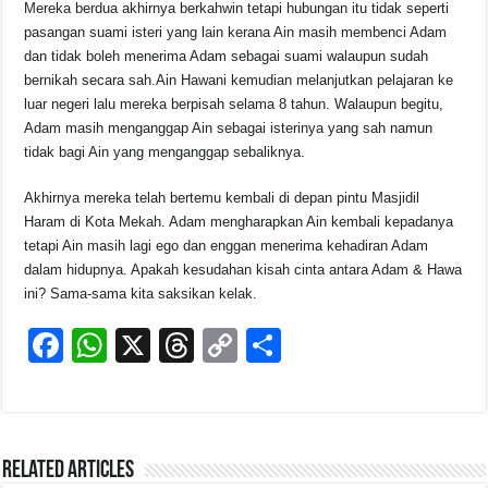
Mereka berdua akhirnya berkahwin tetapi hubungan itu tidak seperti
pasangan suami isteri yang lain kerana Ain masih membenci Adam
dan tidak boleh menerima Adam sebagai suami walaupun sudah
bernikah secara sah.Ain Hawani kemudian melanjutkan pelajaran ke
luar negeri lalu mereka berpisah selama 8 tahun. Walaupun begitu,
Adam masih menganggap Ain sebagai isterinya yang sah namun
tidak bagi Ain yang menganggap sebaliknya.
Akhirnya mereka telah bertemu kembali di depan pintu Masjidil
Haram di Kota Mekah. Adam mengharapkan Ain kembali kepadanya
tetapi Ain masih lagi ego dan enggan menerima kehadiran Adam
dalam hidupnya. Apakah kesudahan kisah cinta antara Adam & Hawa
ini? Sama-sama kita saksikan kelak.
F
W
X
T
C
S
a
h
hr
o
h
c
at
e
p
ar
e
s
a
y
e
Related Articles
b
A
d
Li