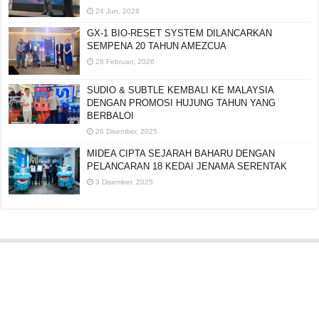
24 Jun, 2026
GX-1 BIO-RESET SYSTEM DILANCARKAN
SEMPENA 20 TAHUN AMEZCUA
28 Februari, 2026
SUDIO & SUBTLE KEMBALI KE MALAYSIA
DENGAN PROMOSI HUJUNG TAHUN YANG
BERBALOI
26 Disember, 2025
MIDEA CIPTA SEJARAH BAHARU DENGAN
PELANCARAN 18 KEDAI JENAMA SERENTAK
3 Disember, 2025
Editorial:
cipotredz@gmail.com
atau
hi@selebritionline.com
Untuk liputan media, kolaborasi atau penghantaran siaran akhbar, hubungi