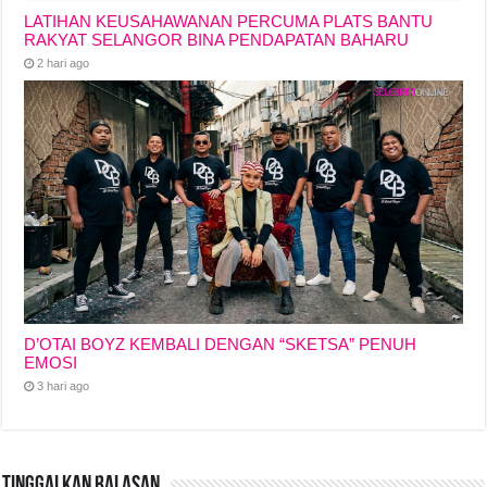
LATIHAN KEUSAHAWANAN PERCUMA PLATS BANTU
RAKYAT SELANGOR BINA PENDAPATAN BAHARU
2 hari ago
D’OTAI BOYZ KEMBALI DENGAN “SKETSA” PENUH
EMOSI
3 hari ago
Tinggalkan Balasan