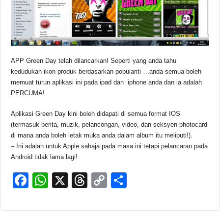
k
APP Green Day telah dilancarkan! Seperti yang anda tahu
kedudukan ikon produk berdasarkan populariti …anda semua boleh
memuat turun aplikasi ini pada ipad dan iphone anda dan ia adalah
PERCUMA!
Aplikasi Green Day kini boleh didapati di semua format IOS
(termasuk berita, muzik, pelancongan, video, dan seksyen photocard
di mana anda boleh letak muka anda dalam album itu meliputi!).
– Ini adalah untuk Apple sahaja pada masa ini tetapi pelancaran pada
Android tidak lama lagi!
F
W
X
T
C
S
a
h
hr
o
h
c
at
e
p
ar