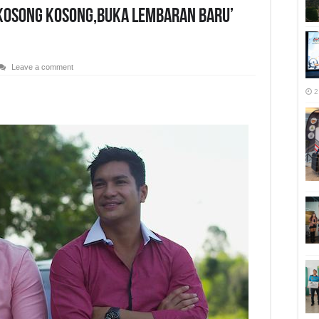
Kosong Kosong,Buka Lembaran Baru’
Leave a comment
2
r