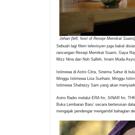
Jehan (left, host of Resepi Memikat Suam
Sebuah lagi filem televisyen juga bakal disi
rancangan Resepi Memikat Suami, Gaya Raya
Mizz Nina dan Noh Salleh, Imam Muda Asyraf d
Istimewa di Astro Citra, Sinema Sahur di 
Minggu Istimewa Lisa Surihani, Minggu Isti
Istimewa Shaheizy Sam yang akan menyiarkan
Astro Radio melalui ERA fm, SINAR fm, TH
Buka Lembaran Baru’ secara berterusan dal
mengajak pendengar mengambil bahagian deng