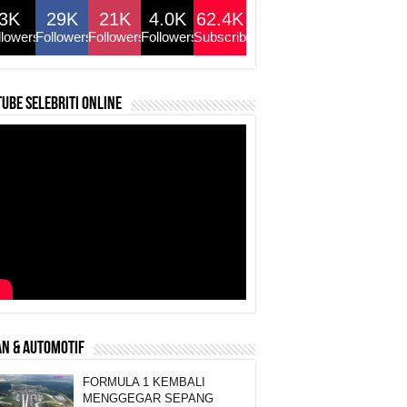
3K
29K
21K
4.0K
62.4K
llowers
Followers
Followers
Followers
Subscribers
ube selebriti online
N & AUTOMOTIF
FORMULA 1 KEMBALI
MENGGEGAR SEPANG