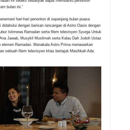
madan ini sedikit sebanyak dapat membantu penonton
m bulan ini.”
enemani hari-hari penonton di sepanjang bulan puasa
ni didahului dengan barisan rancangan di Astro Oasis dengan
Kubur Istimewa Ramadan serta filem televisyen Syurga Untuk
Ana Jawab, Musykil Muslimah serta Kalau Dah Jodoh Ustaz
kan elemen Ramadan. Manakala Astro Prima menawarkan
 sebuah filem televisyen khas bertajuk Masihkah Ada