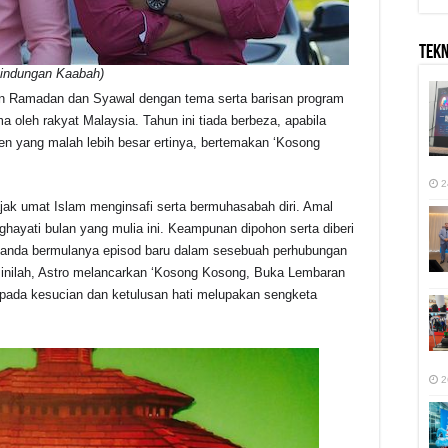
TEK
indungan Kaabah)
an Ramadan dan Syawal dengan tema serta barisan program
ma oleh rakyat Malaysia. Tahun ini tiada berbeza, apabila
n yang malah lebih besar ertinya, bertemakan ‘Kosong
2
ak umat Islam menginsafi serta bermuhasabah diri. Amal
ghayati bulan yang mulia ini. Keampunan dipohon serta diberi
tanda bermulanya episod baru dalam sesebuah perhubungan
 inilah, Astro melancarkan ‘Kosong Kosong, Buka Lembaran
ripada kesucian dan ketulusan hati melupakan sengketa
2