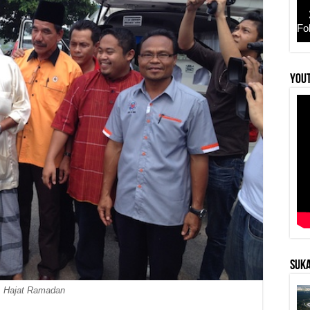
Fo
YouT
SUKA
Hajat Ramadan