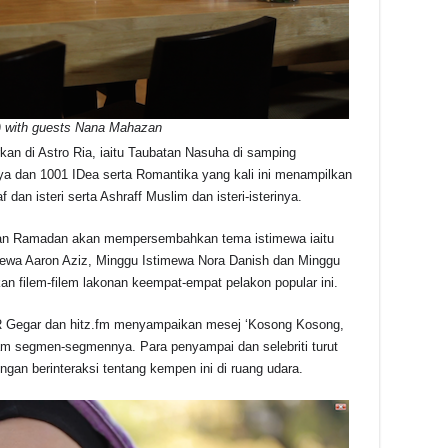
i) with guests Nana Mahazan
arkan di Astro Ria, iaitu Taubatan Nasuha di samping
 dan 1001 IDea serta Romantika yang kali ini menampilkan
an isteri serta Ashraff Muslim dan isteri-isterinya.
bulan Ramadan akan mempersembahkan tema istimewa iaitu
mewa Aaron Aziz, Minggu Istimewa Nora Danish dan Minggu
 filem-filem lakonan keempat-empat pelakon popular ini.
R Gegar dan hitz.fm menyampaikan mesej ‘Kosong Kosong,
am segmen-segmennya. Para penyampai dan selebriti turut
an berinteraksi tentang kempen ini di ruang udara.