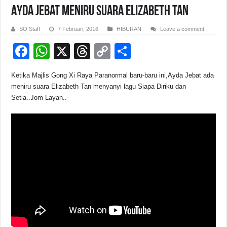
Ayda Jebat Meniru Suara Elizabeth Tan
SO Staff
7 Februari, 2016
HIBURAN
Leave a comment
F
W
X
T
C
S
a
h
hr
o
h
Ketika Majlis Gong Xi Raya Paranormal baru-baru ini,Ayda Jebat ada
c
at
e
p
ar
meniru suara Elizabeth Tan menyanyi lagu Siapa Diriku dan
e
s
a
y
e
Setia..Jom Layan..
b
A
d
Li
o
p
s
n
o
p
k
k