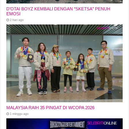
D’OTAI BOYZ KEMBALI DENGAN “SKETSA” PENUH
EMOSI
2 hari ago
MALAYSIA RAIH 35 PINGAT DI WCOPA 2026
1 minggu ago