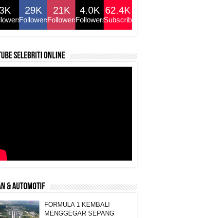
3K
29K
21K
4.0K
62.4K
llowers
Followers
Followers
Followers
Subscribers
ube selebriti online
N & AUTOMOTIF
FORMULA 1 KEMBALI
MENGGEGAR SEPANG