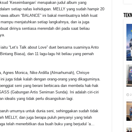
ud ‘Keseimbangan’ merupakan judul album yang
 dalam setiap nafas kehidupan. MELLY yang sudah hampir 20
TEK
 bahawa album “BALANCE” ini bakal membuatnya lebih kuat
 mampu menjatuhkan setiap langkahnya, dan ia juga
uat dirinya sentiasa merendah diri pada saat beliau
ya.
 iaitu “Let’s Talk about Love” duet bersama suaminya Anto
Bintang Biasa), dan 11 lagu-lagu hit beliau yang pernah
 Agnes Monica, Nike Ardilla (Almarhumah), Chrisye
ini juga tidak kalah dengan orang-orang yang dikaguminya.
enggiat seni yang berani berbicara dan membela hak-hak
GASS (Gabungan Artis Seniman Sunda). Ini adalah ciri-ciri
2
 idealis yang tidak perlu disangsikan lagi.
aruh umurnya untuk dunia seni, sehinggakan sudah tidak
 oleh MELLY, dan juga berapa puluh penyanyi yang telah
ga telah menerbitkan dua buah buku yang berjudul ‘a…