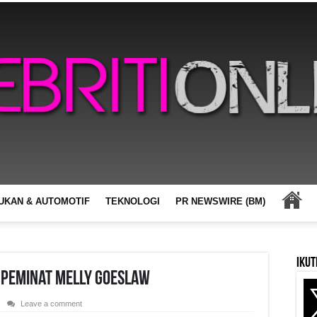
UKAN & AUTOMOTIF
TEKNOLOGI
PR NEWSWIRE (BM)
Ikut
 Peminat Melly Goeslaw
Leave a comment