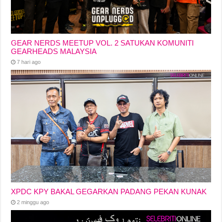
GEAR NERDS MEETUP VOL. 2 SATUKAN KOMUNITI
GEARHEADS MALAYSIA
7 hari ago
XPDC KPY BAKAL GEGARKAN PADANG PEKAN KUNAK
2 minggu ago