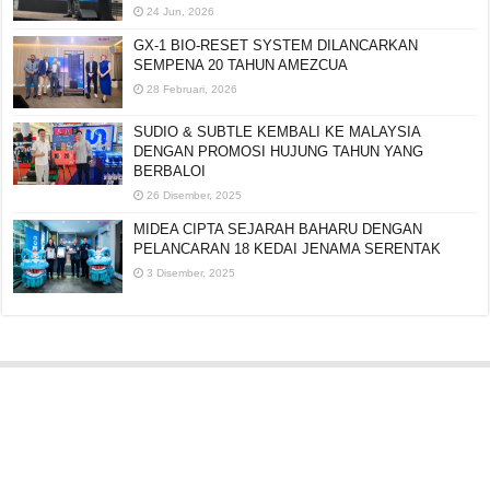
24 Jun, 2026
GX-1 BIO-RESET SYSTEM DILANCARKAN
SEMPENA 20 TAHUN AMEZCUA
28 Februari, 2026
SUDIO & SUBTLE KEMBALI KE MALAYSIA
DENGAN PROMOSI HUJUNG TAHUN YANG
BERBALOI
26 Disember, 2025
MIDEA CIPTA SEJARAH BAHARU DENGAN
PELANCARAN 18 KEDAI JENAMA SERENTAK
3 Disember, 2025
Editorial:
cipotredz@gmail.com
atau
hi@selebritionline.com
Untuk liputan media, kolaborasi atau penghantaran siaran akhbar, hubungi