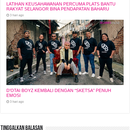
LATIHAN KEUSAHAWANAN PERCUMA PLATS BANTU
RAKYAT SELANGOR BINA PENDAPATAN BAHARU
3 hari ago
D’OTAI BOYZ KEMBALI DENGAN “SKETSA” PENUH
EMOSI
3 hari ago
Tinggalkan Balasan