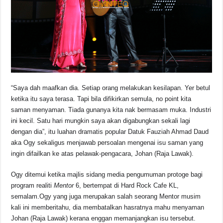
o
p
s
n
o
p
k
k
“Saya dah maafkan dia. Setiap orang melakukan kesilapan. Yer betul
ketika itu saya terasa. Tapi bila difikirkan semula, no point kita
saman menyaman. Tiada gunanya kita nak bermasam muka. Industri
ini kecil. Satu hari mungkin saya akan digabungkan sekali lagi
dengan dia”, itu luahan dramatis popular Datuk Fauziah Ahmad Daud
aka Ogy sekaligus menjawab persoalan mengenai isu saman yang
ingin difailkan ke atas pelawak-pengacara, Johan (Raja Lawak).
Ogy ditemui ketika majlis sidang media pengumuman protoge bagi
program realiti
Mentor
6, bertempat di Hard Rock Cafe KL,
semalam.Ogy yang juga merupakan salah seorang Mentor musim
kali ini memberitahu, dia membatalkan hasratnya mahu menyaman
Johan (Raja Lawak) kerana enggan memanjangkan isu tersebut.