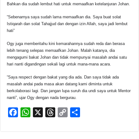
Bahkan dia sudah lembut hati untuk memaafkan ketelanjuran Johan.
“Sebenarnya saya sudah lama memaafkan dia. Saya buat solat
Istiqarah dan solat Tahajjud dan dengan izin Allah, saya jadi lembut
hati”
Ogy juga memberitahu kini kemarahannya sudah reda dan berasa
lebih tenang selepas memaafkan Johan. Malah katanya, dia
mengagumi bakat Johan dan tidak mempunyai masalah andai satu
hari nanti digandingan sekali lagi untuk mana-mana acara.
“Saya respect dengan bakat yang dia ada. Dan saya tidak ada
masalah andai pada masa akan datang kami diminta untuk
berkolaborasi lagi. Dan jangan lupa suruh dia undi saya untuk Mentor
nanti”, ujar Ogy dengan nada bergurau.
F
W
X
T
C
S
a
h
hr
o
h
c
at
e
p
ar