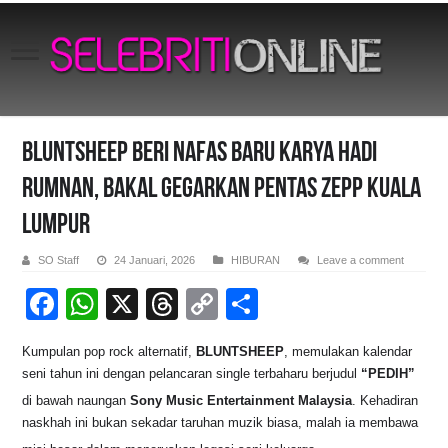
BLUNTSHEEP BERI NAFAS BARU KARYA HADI
RUMNAN, BAKAL GEGARKAN PENTAS ZEPP KUALA
LUMPUR
SO Staff
24 Januari, 2026
HIBURAN
Leave a comment
F
W
X
T
C
S
a
h
hr
o
h
Kumpulan pop rock alternatif,
BLUNTSHEEP
, memulakan kalendar
c
at
e
p
ar
seni tahun ini dengan pelancaran single terbaharu berjudul
“PEDIH”
e
s
a
y
e
di bawah naungan
Sony Music Entertainment Malaysia
. Kehadiran
b
A
d
Li
naskhah ini bukan sekadar taruhan muzik biasa, malah ia membawa