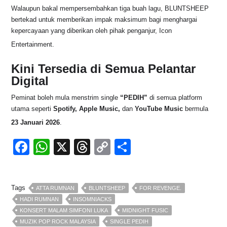
Walaupun bakal mempersembahkan tiga buah lagu, BLUNTSHEEP
bertekad untuk memberikan impak maksimum bagi menghargai
kepercayaan yang diberikan oleh pihak penganjur, Icon
Entertainment
.
Kini Tersedia di Semua Pelantar
Digital
Peminat boleh mula menstrim single
“PEDIH”
di semua platform
utama seperti
Spotify, Apple Music,
dan
YouTube Music
bermula
23 Januari 2026
.
F
W
X
T
C
S
a
h
hr
o
h
c
at
e
p
ar
Tags
ATTA RUMNAN
BLUNTSHEEP
FOR REVENGE.
e
s
a
y
e
HADI RUMNAN
INSOMNIACKS
b
A
d
Li
KONSERT MALAM SIMFONI LUKA
MIDNIGHT FUSIC
MUZIK POP ROCK MALAYSIA
SINGLE PEDIH