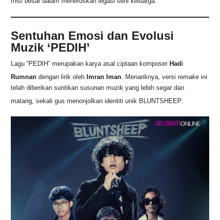
misi besar dalam meneruskan legasi seni keluarga
.
o
p
s
n
o
p
k
Sentuhan Emosi dan Evolusi
k
Muzik ‘PEDIH’
Lagu “PEDIH” merupakan karya asal ciptaan komposer
Hadi
Rumnan
dengan lirik oleh
Imran Iman
. Menariknya, versi
remake
ini
telah diberikan suntikan susunan muzik yang lebih segar dan
matang, sekali gus menonjolkan identiti unik BLUNTSHEEP
.