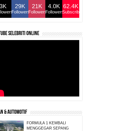
3K
29K
21K
4.0K
62.4K
llowers
Followers
Followers
Followers
Subscribers
ube selebriti online
N & AUTOMOTIF
FORMULA 1 KEMBALI
MENGGEGAR SEPANG