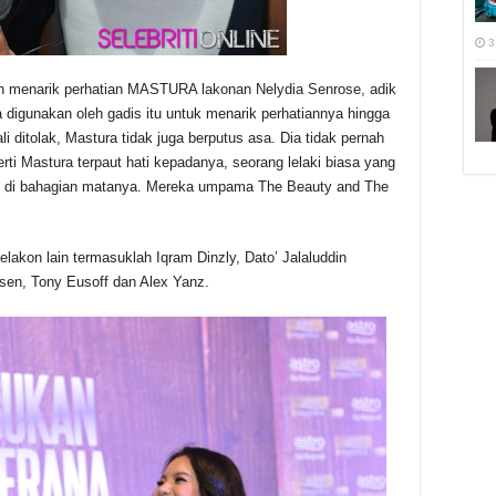
3
elah menarik perhatian MASTURA lakonan Nelydia Senrose, adik
 digunakan oleh gadis itu untuk menarik perhatiannya hingga
i ditolak, Mastura tidak juga berputus asa. Dia tidak pernah
rti Mastura terpaut hati kepadanya, seorang lelaki biasa yang
ut di bahagian matanya. Mereka umpama The Beauty and The
 pelakon lain termasuklah Iqram Dinzly, Dato’ Jalaluddin
sen, Tony Eusoff dan Alex Yanz.