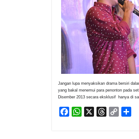
Jangan lupa menyaksikan drama bersiri dalam
yang bakal menemui para penonton pada seti
Disember 2013 secara eksklusif hanya di sa
F
W
X
T
C
S
a
h
hr
o
h
c
at
e
p
a