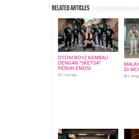
e
s
a
y
e
Related Articles
b
A
d
Li
o
p
s
n
o
p
k
k
D’OTAI BOYZ KEMBALI
DENGAN “SKETSA”
MALAY
PENUH EMOSI
DI WC
1 hari ago
1 ming