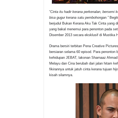
“
Cinta itu hadir kerana perkenalan, bersemi 
bisa gugur kerana satu pembohongan.”
Begitu
berjudul Bukan Kerana Aku Tak Cinta yang dia
yang bakal menemui para penonton pada seti
Disember 2013 secara eksklusif di Mustika H
Drama bersiri terbitan Pena Creative Pictur
bersiaran selama 60 episod. Para penonton
kehidupan JEBAT, lakonan Sharnaaz Ahmad y
Melayu dan Cina berubah dari jalan hitam ke
fikirannya untuk jatuh cinta kerana tujuan 
kisah silamnya.