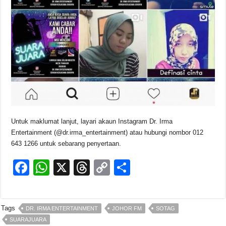
Untuk maklumat lanjut, layari akaun Instagram Dr. Irma
Entertainment (@dr.irma_entertainment) atau hubungi nombor 012
643 1266 untuk sebarang penyertaan.
F
W
X
T
C
S
a
h
hr
o
h
c
at
e
p
ar
Tags
DR. IRMA ENTERTAINMENT
JOHOR FM
SOTAG
e
s
a
y
e
SUARAJUARA