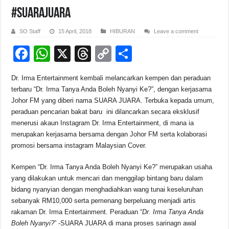
#SUARAJUARA
SO Staff
15 April, 2018
HIBURAN
Leave a comment
F
W
X
T
C
S
a
h
hr
o
h
Dr. Irma Entertainment kembali melancarkan kempen dan peraduan
c
at
e
p
ar
terbaru “Dr. Irma Tanya Anda Boleh Nyanyi Ke?”, dengan kerjasama
e
s
a
y
e
Johor FM yang diberi nama SUARA JUARA. Terbuka kepada umum,
peraduan pencarian bakat baru ini dilancarkan secara eksklusif
b
A
d
Li
menerusi akaun Instagram Dr. Irma Entertainment, di mana ia
o
p
s
n
merupakan kerjasama bersama dengan Johor FM serta kolaborasi
promosi bersama instagram Malaysian Cover.
o
p
k
k
Kempen “Dr. Irma Tanya Anda Boleh Nyanyi Ke?” merupakan usaha
yang dilakukan untuk mencari dan menggilap bintang baru dalam
bidang nyanyian dengan menghadiahkan wang tunai keseluruhan
sebanyak RM10,000 serta pemenang berpeluang menjadi artis
rakaman Dr. Irma Entertainment. Peraduan “
Dr. Irma Tanya Anda
Boleh Nyanyi?
” -SUARA JUARA di mana proses sarinagn awal